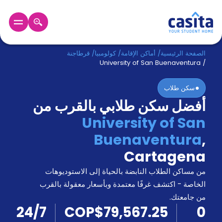
الرئيسية
عربي
COP
الصفحة الرئيسية
/
أماكن الإقامة
/
كولومبيا
/
قرطاجنة
University of San Buenaventura
/
دخول
سكن طلاب
أفضل سكن طلابي بالقرب من
حجز
السكن
University of San
من
Buenaventura
,
نحن؟
المدونة
Cartagena
أخبر
أصدقائك
من مساكن الطلاب النابضة بالحياة إلى الاستوديوهات
و
الخاصة - اكتشف غرفًا معتمدة وبأسعار معقولة بالقرب
كن
اكسب
من جامعتك.
شريكا
24/7
COP$79,567.25
0
الدعم