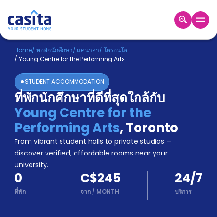
Home
TH
CAD
Home
/
หอพักนักศึกษา
/
แคนาคา
/
โตรอนโต
/
Young Centre for the Performing Arts
เข้าสู่
ระบบ
STUDENT ACCOMMODATION
Booking
ที่พักนักศึกษาที่ดีที่สุดใกล้กับ
Accommodation
Young Centre for the
About
us
Performing Arts
,
Toronto
Blog
From vibrant student halls to private studios —
Refer
discover verified, affordable rooms near your
And
university.
Become
Earn
0
C$245
24/7
A
Partner
ที่พัก
จาก
/
MONTH
บริการ
Help
and
Phone
Support