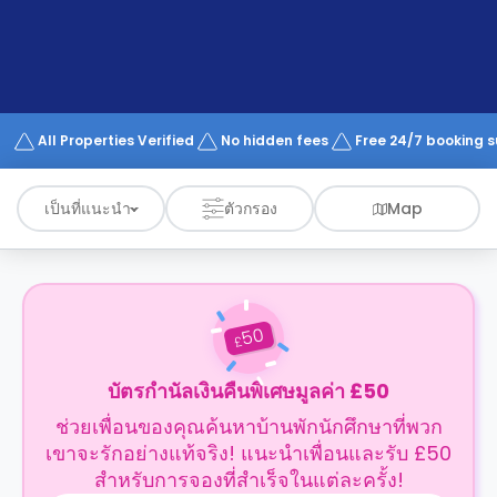
support
Contact
us
How
It
Works
FAQs
All Properties Verified
No hidden fees
Free 24/7 booking 
เป็นที่แนะนำ
ตัวกรอง
Map
50
£
บัตรกำนัลเงินคืนพิเศษมูลค่า £50
ช่วยเพื่อนของคุณค้นหาบ้านพักนักศึกษาที่พวก
เขาจะรักอย่างแท้จริง! แนะนำเพื่อนและรับ £50
สำหรับการจองที่สำเร็จในแต่ละครั้ง!