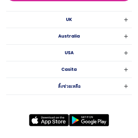
UK
ลอนดอน
Australia
เบอร์มิงแฮม
ซิดนีย์
กลาสโกว
USA
เมลเบิร์น
ลิเวอร์พูล
นิวยอร์ค
บริสเบน
เอดินเบอระ
Casita
ฟอร์ตเวิร์ธ
เพิร์ธ
แมนเชสเตอร์
ข่าว
แอตแลนตา
อะเดลายด์
ลีดส์
ลิ้งช่วยเหลือ
ราลี
แครนเบอร์รา
เชฟฟีลส์
ข้อตกลงการใช้งาน
นิวออร์ลีนส์
บริสโทล
นโยบายความเป็นส่วนตัว
ออสติน
คาร์ดิฟ
โคเวนทรี
เลสเตอร์
แบรดฟอร์ด