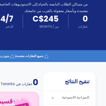
كن
اكسب
من مساكن الطلاب النابضة بالحياة إلى الاستوديوهات الخاصة
شريكا
معتمدة وبأسعار معقولة بالقرب من جامعتك.
الدعم
24/7
C$245
0
الدعم
و
عبر
المساعدة
عقارات
من
/
MONTH
الدعم
الهاتف
اتصل
بنا
كيف
تعمل؟
الأسئلة
جميع العقارات معتمدة
بدون رس
الشائعة
0
تنقيح النتائج
عقارات في
Toronto
الميزانية الاسبوعية
قسيمة ا