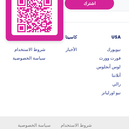
اشترك
USA
كاسيتا
روابط هامة
نيويورك
الأخبار
شروط الاستخدام
فورت وورث
سياسة الخصوصية
لوس أنجلوس
أتلانتا
رالي
نيو اورليانز
شروط الاستخدام
سياسة الخصوصية