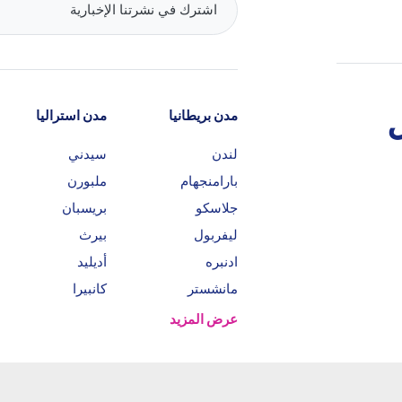
مدن بريطانيا
مدن استراليا
لندن
سيدني
بارامنجهام
ملبورن
جلاسكو
بريسبان
ليفربول
بيرث
ادنبره
أديليد
مانشستر
كانبيرا
عرض المزيد