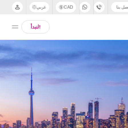
صل بنا
CAD
عربي
الدعم عبر الهاتف
Arabic
!لنبدأ
UK - +44 (0) 20 3871 8666
Chinese
IN - +91 (80) 3711 1326
English
US - +1 (646) 718 6172
Thai