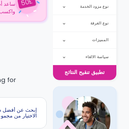
£
50
ساعد أص
نوع مزود الخدمة
واكسب 50 جنيهًا إسترلينيًا عن كل حجز
نوع الغرفة
المميزات
سياسة الالغاء
تطبيق
تنقيح النتائج
g for.
الاختيار من مجمو