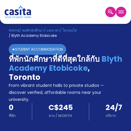
Home
TH
CAD
Home
/
หอพักนักศึกษา
/
แคนาคา
/
โตรอนโต
/
Blyth Academy Etobicoke
เข้าสู่
ระบบ
STUDENT ACCOMMODATION
Booking
ที่พักนักศึกษาที่ดีที่สุดใกล้กับ
Blyth
Accommodation
Academy Etobicoke
,
About
us
Toronto
Blog
From vibrant student halls to private studios —
Refer
discover verified, affordable rooms near your
And
university.
Become
Earn
0
C$245
24/7
A
Partner
ที่พัก
จาก
/
MONTH
บริการ
Help
and
Phone
Support