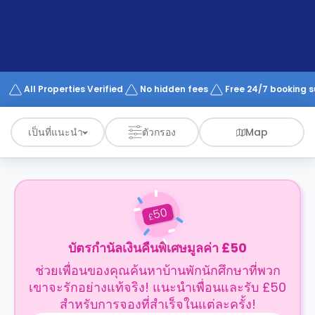
support
Contact
us
How
It
Works
FAQs
All Properties Verified
No hidden fees
Free 24/7 booking 
เป็นที่แนะนำ
ตัวกรอง
Map
50
£
บัตรกำนัลเงินคืนพิเศษมูลค่า £50
ช่วยเพื่อนของคุณค้นหาบ้านพักนักศึกษาที่พวก
เขาจะรักอย่างแท้จริง! แนะนำเพื่อนและรับ £50
สำหรับการจองที่สำเร็จในแต่ละครั้ง!