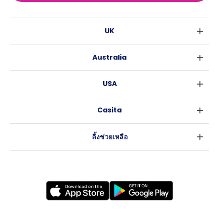
UK
ลอนดอน
Australia
เบอร์มิงแฮม
ซิดนีย์
กลาสโกว
USA
เมลเบิร์น
ลิเวอร์พูล
นิวยอร์ค
บริสเบน
เอดินเบอระ
Casita
ฟอร์ตเวิร์ธ
เพิร์ธ
แมนเชสเตอร์
ข่าว
แอตแลนตา
อะเดลายด์
ลีดส์
ลิ้งช่วยเหลือ
ราลี
แครนเบอร์รา
เชฟฟีลส์
ข้อตกลงการใช้งาน
นิวออร์ลีนส์
บริสโทล
นโยบายความเป็นส่วนตัว
ออสติน
คาร์ดิฟ
โคเวนทรี
เลสเตอร์
แบรดฟอร์ด