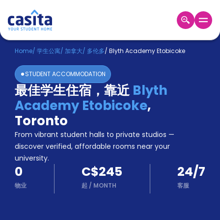
Home
ZH
CAD
Home
/
学生公寓
/
加拿大
/
多伦多
/
Blyth Academy Etobicoke
登
STUDENT ACCOMMODATION
入
最佳学生住宿，靠近
Blyth
Booking
Academy Etobicoke
,
Accommodation
About
Toronto
us
From vibrant student halls to private studios —
Blog
discover verified, affordable rooms near your
Refer
university.
And
Become
0
C$245
24/7
Earn
A
物业
起
/
MONTH
客服
Partner
Help
and
Phone
Support