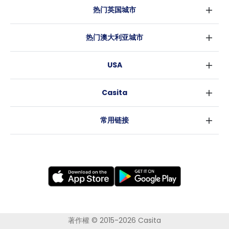
热门英国城市
伦敦
热门澳大利亚城市
伯明翰
悉尼
格拉斯哥
USA
墨尔本
利物浦
纽约
布里斯班
爱丁堡
Casita
沃斯堡
珀斯
曼彻斯特
消息
洛杉矶
阿德莱德
利兹
常用链接
亚特兰大
堪培拉
谢菲尔德
罗利
布里斯托
新奥尔良
卡迪夫
考文垂
莱斯特
布拉德福德
纽卡斯尔
著作權 © 2015-2026 Casita