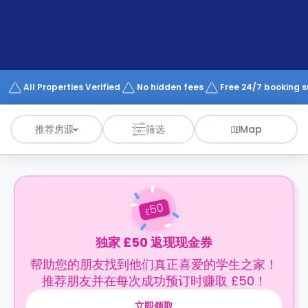
support
Contact
us
How
It
Works
FAQs
All Properties Verified
No hidden fees
Free 24/7 booking 
推荐房源
筛选
Map
50
£
独家 £50 返现现金券
帮助您的朋友找到他们真正喜爱的学生之家！
推荐朋友并在每次成功预订时赚取 £50！
立即领取