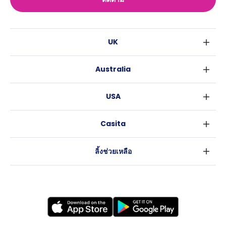
UK
ลอนดอน
Australia
เบอร์มิงแฮม
ซิดนีย์
กลาสโกว
USA
เมลเบิร์น
ลิเวอร์พูล
นิวยอร์ค
บริสเบน
เอดินเบอระ
Casita
ฟอร์ตเวิร์ธ
เพิร์ธ
แมนเชสเตอร์
ข่าว
แอตแลนตา
อะเดลายด์
ลีดส์
ลิ้งช่วยเหลือ
ราลี
แครนเบอร์รา
เชฟฟีลส์
ข้อตกลงการใช้งาน
นิวออร์ลีนส์
บริสโทล
นโยบายความเป็นส่วนตัว
ออสติน
คาร์ดิฟ
โคเวนทรี
เลสเตอร์