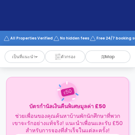
support
Contact
us
How
It
Works
FAQs
All Properties Verified
No hidden fees
Free 24/7 booking 
เป็นที่แนะนำ
ตัวกรอง
Map
50
£
บัตรกำนัลเงินคืนพิเศษมูลค่า £50
ช่วยเพื่อนของคุณค้นหาบ้านพักนักศึกษาที่พวก
เขาจะรักอย่างแท้จริง! แนะนำเพื่อนและรับ £50
สำหรับการจองที่สำเร็จในแต่ละครั้ง!