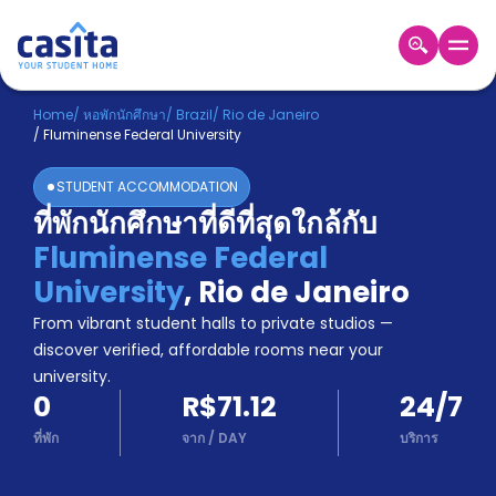
Home
TH
BRL
Home
/
หอพักนักศึกษา
/
Brazil
/
Rio de Janeiro
/
Fluminense Federal University
เข้าสู่
ระบบ
STUDENT ACCOMMODATION
Booking
ที่พักนักศึกษาที่ดีที่สุดใกล้กับ
Accommodation
Fluminense Federal
About
us
University
,
Rio de Janeiro
Blog
From vibrant student halls to private studios —
Refer
discover verified, affordable rooms near your
And
university.
Become
Earn
0
R$71.12
24/7
A
Partner
ที่พัก
จาก
/
DAY
บริการ
Help
and
Phone
Support