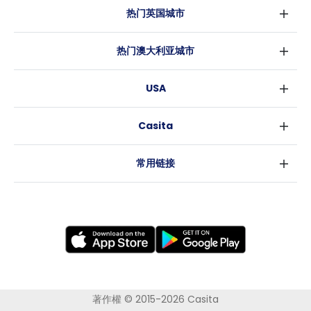
热门英国城市
伦敦
热门澳大利亚城市
伯明翰
悉尼
格拉斯哥
USA
墨尔本
利物浦
纽约
布里斯班
爱丁堡
Casita
沃斯堡
珀斯
曼彻斯特
消息
洛杉矶
阿德莱德
利兹
常用链接
亚特兰大
堪培拉
谢菲尔德
罗利
布里斯托
新奥尔良
卡迪夫
考文垂
莱斯特
布拉德福德
纽卡斯尔
著作權 © 2015-2026 Casita