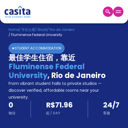
Home
ZH
BRL
Home
/
学生公寓
/
Brazil
/
Rio de Janeiro
/
Fluminense Federal University
登
入
STUDENT ACCOMMODATION
Booking
最佳学生住宿，靠近
Accommodation
Fluminense Federal
About
us
University
,
Rio de Janeiro
Blog
From vibrant student halls to private studios —
Refer
discover verified, affordable rooms near your
And
university.
Become
Earn
0
R$71.96
24/7
A
Partner
物业
起
/
DAY
客服
Help
and
Phone
Support