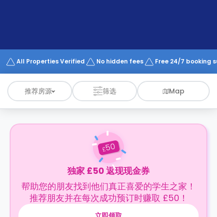
support
Contact
us
How
It
Works
FAQs
All Properties Verified
No hidden fees
Free 24/7 booking 
推荐房源
筛选
Map
50
£
独家 £50 返现现金券
帮助您的朋友找到他们真正喜爱的学生之家！
推荐朋友并在每次成功预订时赚取 £50！
立即领取