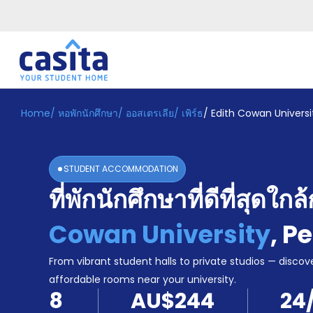
Home
/
หอพักนักศึกษา
/
ออสเตรเลีย
/
เพิร์ธ
/
Edith Cowan Universi
Home
TH
AUD
เข้าสู่
ระบบ
STUDENT ACCOMMODATION
Booking
ที่พักนักศึกษาที่ดีที่สุดใกล
Accommodation
About
us
Cowan University
,
Pe
Blog
Refer
From vibrant student halls to private studios — discove
And
affordable rooms near your university.
Become
Earn
8
AU$244
24
A