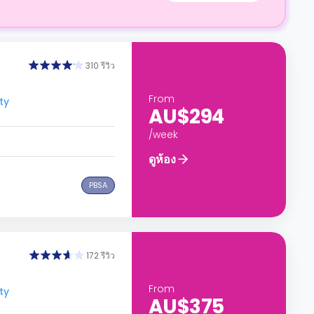
310 รีวิว
From
ty
AU$294
/week
ดูห้อง
PBSA
172 รีวิว
From
ty
AU$375