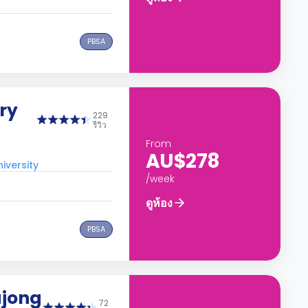
PBSA
ry
229
รีวิว
From
AU$278
iversity
/week
ดูห้อง
PBSA
ajong
72