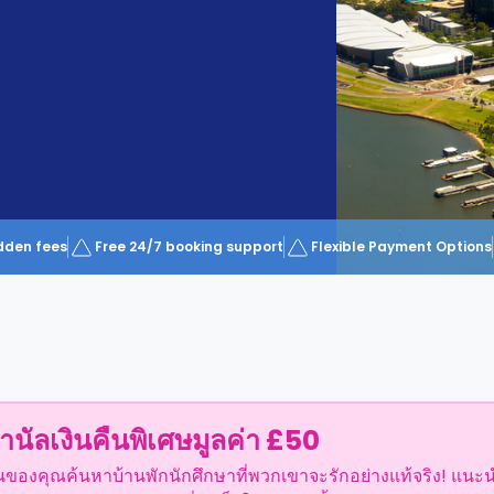
dden fees
Free 24/7 booking support
Flexible Payment Options
ำนัลเงินคืนพิเศษมูลค่า £50
อนของคุณค้นหาบ้านพักนักศึกษาที่พวกเขาจะรักอย่างแท้จริง! แนะ