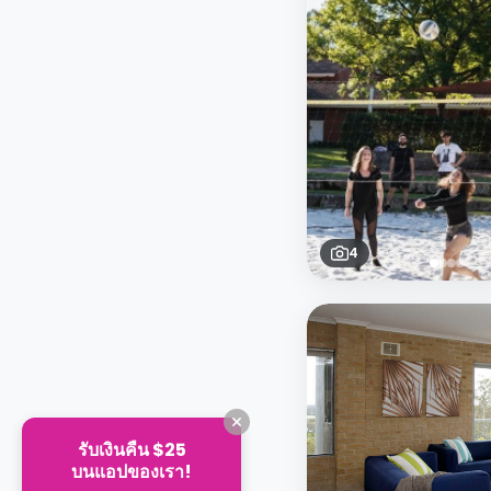
4
รับเงินคืน $25
บนแอปของเรา!