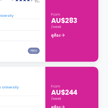
รีวิว
From
iversity
AU$283
/week
ดูห้อง
PBSA
From
 University
AU$244
/week
ดูห้อง