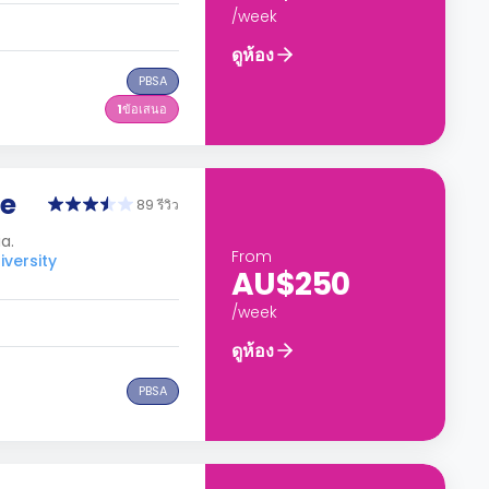
/week
ดูห้อง
PBSA
1
ข้อเสนอ
ge
89 รีวิว
a.
From
versity
AU$250
/week
ดูห้อง
PBSA