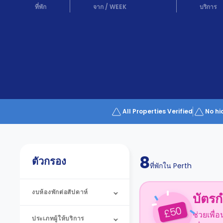
Partner
ที่พัก
จาก
/
WEEK
บริการ
Help
and
Phone
Support
support
Contact
us
How
It
Works
FAQs
All Properties Verified
No hi
8
ตัวกรอง
ที่พักใน
Perth
งบห้องพักต่อสัปดาห์
บัตรก
50
£
ช่วยเพื่
ประเภทผู้ให้บริการ