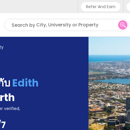
Refer And Earn
Phone sup
City, University or Property
Search by
UK - +4
IN - +91
ty
US - +1
้กับ
Edith
rth
r verified,
/7