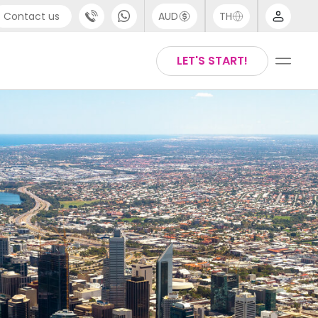
Contact us
AUD
TH
port
Arabic
LET'S START!
4 (0) 20 3871 8666
Chinese
 (80) 3711 1326
English
 (646) 718 6172
Thai