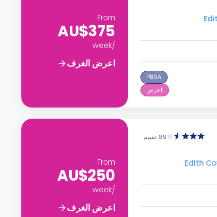
From
AU$375
/week
اعرض الغرف
PBSA
1
عرض
89 تقييم
From
AU$250
/week
اعرض الغرف