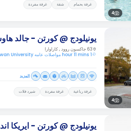
غرفة بحمام
شقة
غرفة مفردة
4
يونيلودج @ كورتن - جالد ها
63 جاكسون روود , كاراوارا
1 hour 11 mins مواصلات عامه Edith Cowan University
المزيد
غرفة رباعية
غرفة مفردة
شيرد فلات
4
يونيلودج @ كورتن - ايريكا اند