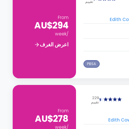
تقييم
From
AU$294
/week
اعرض الغرف
PBSA
229
تقييم
From
AU$278
/week