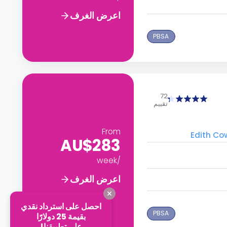
اعرض الغرف
PBSA
72
تقييم
From
AU$283
/week
اعرض الغرف
احصل على استرداد نقدي
PBSA
بقيمة 25 دولارًا