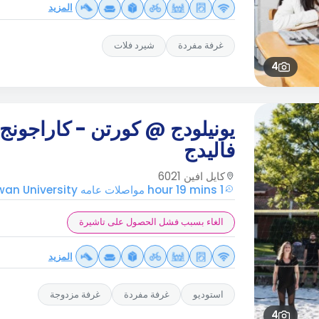
المزيد
غرفة مفردة
شيرد فلات
4
يونيلودج @ كورتن - كاراجونج
فاليدج
كايل افين 6021
1 hour 19 mins مواصلات عامه Edith Cowan University
الغاء بسبب فشل الحصول على تاشيرة
المزيد
استوديو
غرفة مفردة
غرفة مزدوجة
4