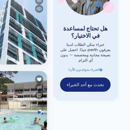
هل تحتاج لمساعدة
في الاختيار؟
خبراء سكن الطلاب لدينا
يعرفون perth جيدًا. احصل على
نصيحة مجانية ومخصصة — بدون
أي التزام.
الخبراء متواجدون الآن!
تحدث مع أحد الخبراء