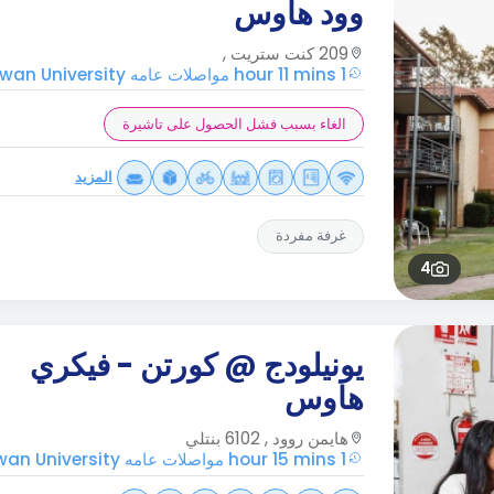
وود هاوس
209 كنت ستريت ,
1 hour 11 mins مواصلات عامه Edith Cowan University
الغاء بسبب فشل الحصول على تاشيرة
المزيد
غرفة مفردة
4
يونيلودج @ كورتن - فيكري
هاوس
هايمن روود , 6102 بنتلي
1 hour 15 mins مواصلات عامه Edith Cowan University