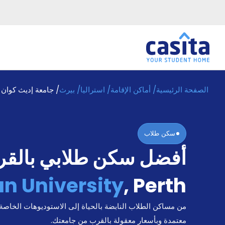
الصفحة الرئيسية
/
أماكن الإقامة
/
استراليا
/
بيرث
/
جامعة إديث كوان
الرئيسية
عربي
AUD
دخول
سكن طلاب
حجز
أفضل سكن طلابي بالق
السكن
من
نحن؟
n University
,
Perth
المدونة
أخبر
من مساكن الطلاب النابضة بالحياة إلى الاستوديوهات الخاصة
أصدقائك
و
معتمدة وبأسعار معقولة بالقرب من جامعتك.