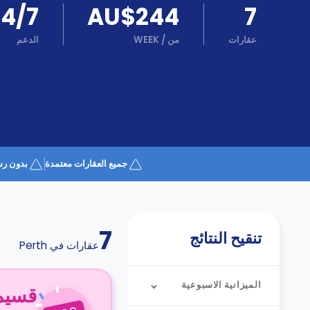
كن
24/7
AU$244
7
اكسب
شريكا
عقارات
من
/
WEEK
الدعم
الدعم
الدعم
و
عبر
المساعدة
الهاتف
اتصل
بنا
كيف
تعمل؟
الأسئلة
جميع العقارات معتمدة
بدون رس
الشائعة
7
تنقيح النتائج
عقارات في
Perth
الميزانية الاسبوعية
قسيمة ا