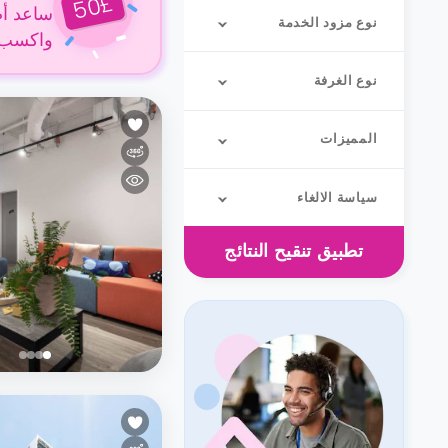
£
50
ساعد أص
نوع مزود الخدمة
واكسب 50 جنيهًا إسترلينيًا عن كل حجز
نوع الغرفة
المميزات
سياسة الالغاء
تطبيق
تنقيح النتائج