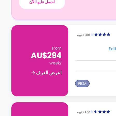
احصل عليها الآن
310 تقييم
From
AU$294
/week
اعرض الغرف
PBSA
172 تقييم