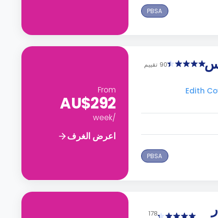
PBSA
وس
90 تقييم
From
AU$292
/week
اعرض الغرف
PBSA
ر
178