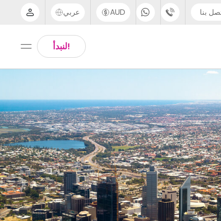
صل بنا
AUD
عربي
الدعم عبر الهاتف
Arabic
!لنبدأ
UK - +44 (0) 20 3871 8666
Chinese
IN - +91 (80) 3711 1326
English
US - +1 (646) 718 6172
Thai