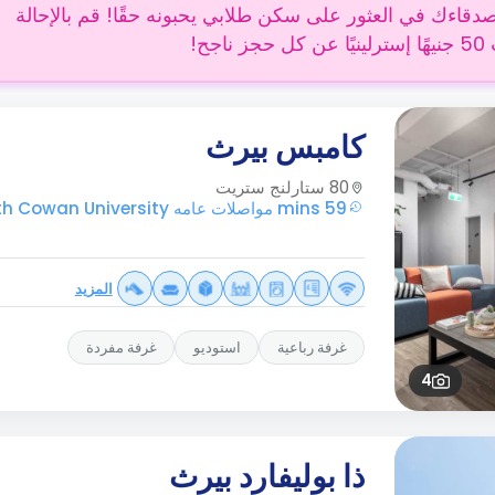
دقاءك في العثور على سكن طلابي يحبونه حقًا! قم بالإحالة
 ناجح!
كامبس بيرث
80 ستارلنج ستريت
59 mins مواصلات عامه Edith Cowan University
المزيد
غرفة رباعية
استوديو
غرفة مفردة
4
ذا بوليفارد بيرث