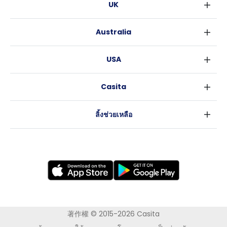
UK
ลอนดอน
Australia
เบอร์มิงแฮม
ซิดนีย์
กลาสโกว
USA
เมลเบิร์น
ลิเวอร์พูล
นิวยอร์ค
บริสเบน
เอดินเบอระ
Casita
ฟอร์ตเวิร์ธ
เพิร์ธ
แมนเชสเตอร์
ข่าว
แอตแลนตา
อะเดลายด์
ลีดส์
ลิ้งช่วยเหลือ
ราลี
แครนเบอร์รา
เชฟฟีลส์
ข้อตกลงการใช้งาน
นิวออร์ลีนส์
บริสโทล
นโยบายความเป็นส่วนตัว
ออสติน
คาร์ดิฟ
โคเวนทรี
เลสเตอร์
แบรดฟอร์ด
นิวแคสเซิล
著作權 © 2015-2026 Casita
นอทธิงแฮม