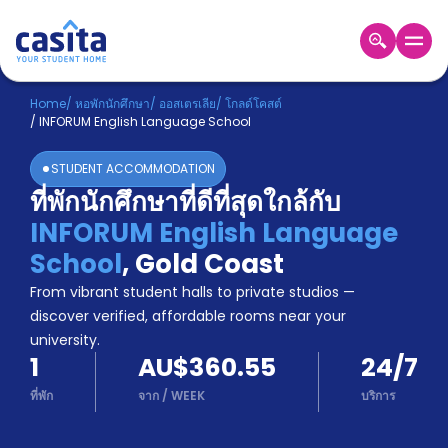
Home
TH
AUD
Home
/
หอพักนักศึกษา
/
ออสเตรเลีย
/
โกลด์โคสต์
/
INFORUM English Language School
เข้าสู่
ระบบ
STUDENT ACCOMMODATION
Booking
ที่พักนักศึกษาที่ดีที่สุดใกล้กับ
Accommodation
INFORUM English Language
About
us
School
,
Gold Coast
Blog
From vibrant student halls to private studios —
Refer
discover verified, affordable rooms near your
And
university.
Become
Earn
1
AU$360.55
24/7
A
Partner
ที่พัก
จาก
/
WEEK
บริการ
Help
and
Phone
Support