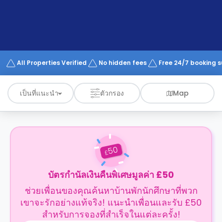
support
Contact
us
How
It
Works
FAQs
All Properties Verified
No hidden fees
Free 24/7 booking 
เป็นที่แนะนำ
ตัวกรอง
Map
50
£
บัตรกำนัลเงินคืนพิเศษมูลค่า £50
ช่วยเพื่อนของคุณค้นหาบ้านพักนักศึกษาที่พวก
เขาจะรักอย่างแท้จริง! แนะนำเพื่อนและรับ £50
สำหรับการจองที่สำเร็จในแต่ละครั้ง!