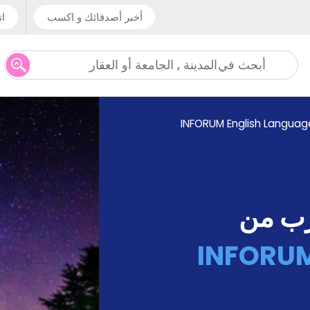
أخبر أصدقائك و اكسب
ات
المدينة , الجامعة أو العقار
أبحث في
INFORUM English Languag
رب من
INFORUM