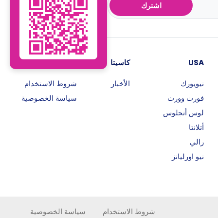
اشترك
USA
كاسيتا
روابط هامة
نيويورك
الأخبار
شروط الاستخدام
فورت وورث
سياسة الخصوصية
لوس أنجلوس
أتلانتا
رالي
نيو اورليانز
شروط الاستخدام
سياسة الخصوصية