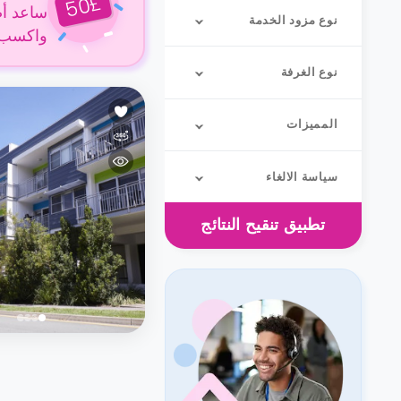
£
50
ساعد أص
نوع مزود الخدمة
واكسب 50 جنيهًا إسترلينيًا عن كل حجز
نوع الغرفة
المميزات
سياسة الالغاء
تطبيق
تنقيح النتائج