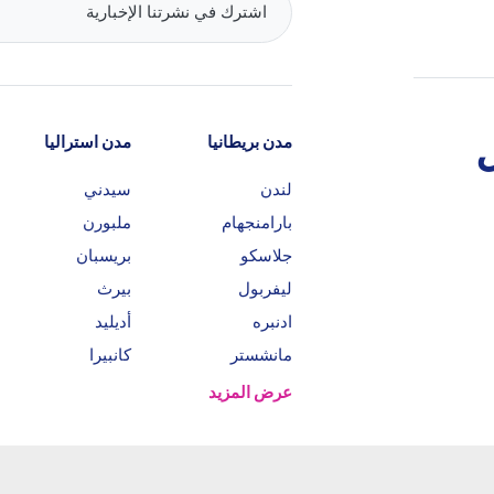
مدن بريطانيا
مدن استراليا
لندن
سيدني
بارامنجهام
ملبورن
جلاسكو
بريسبان
ليفربول
بيرث
ادنبره
أديليد
مانشستر
كانبيرا
عرض المزيد