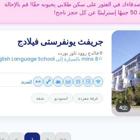
دقاءك في العثور على سكن طلابي يحبونه حقًا! قم بالإحالة
 ناجح!
جريفث يونفرستى فيلادج
فالدج روود ثاوز بورت
8 mins بالسيارة إلى INFORUM English Language School
المزيد
غرفة مفردة
استوديو
شقة
4