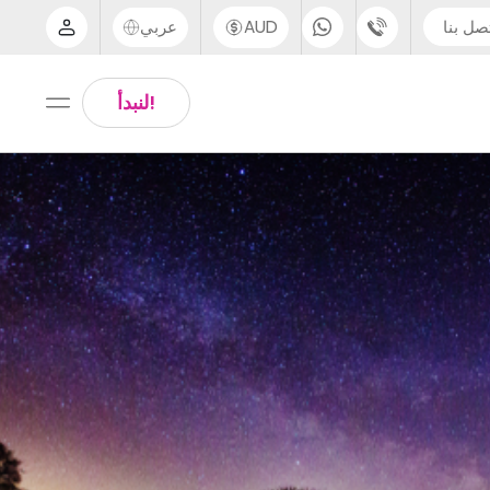
صل بنا
AUD
عربي
الدعم عبر الهاتف
Arabic
!لنبدأ
UK - +44 (0) 20 3871 8666
Chinese
IN - +91 (80) 3711 1326
English
US - +1 (646) 718 6172
Thai