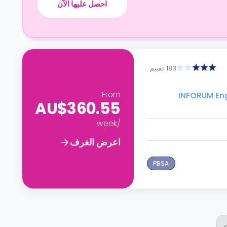
احصل عليها الآن
183 تقييم
From
AU$360.55
/week
اعرض الغرف
PBSA