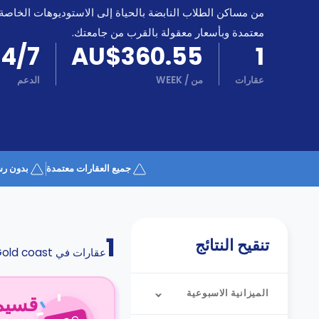
كن
اكسب
من مساكن الطلاب النابضة بالحياة إلى الاستوديوهات الخاصة
شريكا
معتمدة وبأسعار معقولة بالقرب من جامعتك.
الدعم
24/7
AU$360.55
1
الدعم
و
عبر
المساعدة
عقارات
من
/
WEEK
الدعم
الهاتف
اتصل
بنا
كيف
تعمل؟
الأسئلة
جميع العقارات معتمدة
بدون رس
الشائعة
1
تنقيح النتائج
عقارات في
old coast
الميزانية الاسبوعية
قسيمة ا