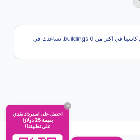
إبحث عن أفضل سكن طلاب قرب INFORUM English Language School مع كاسيتا في اكثر من 0 buildings. نساعدك في
احصل على استرداد نقدي
بقيمة 25 دولارًا
على تطبيقنا!