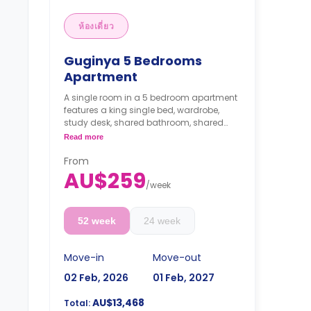
ห้องเดี่ยว
Guginya 5 Bedrooms
Apartment
A single room in a 5 bedroom apartment
features a king single bed, wardrobe,
study desk, shared bathroom, shared
living and kitchen.
Read more
From
AU$259
/
week
52 week
24 week
Move-in
Move-out
02 Feb, 2026
01 Feb, 2027
AU$13,468
Total: