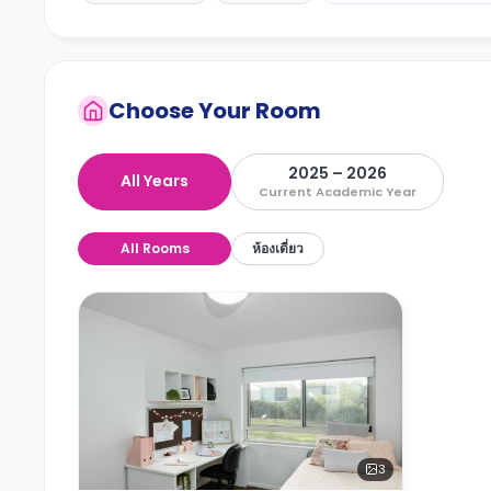
Choose Your Room
2025 – 2026
All Years
Current Academic Year
All Rooms
ห้องเดี่ยว
3