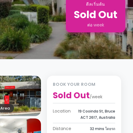
ดีลเริ่มต้น
Sold Out
ต่อ
week
BOOK YOUR ROOM
Sold Out
/
week
Area
Location
19 Cooinda St, Bruce
ACT 2617, Australia
Distance
32 mins โดยรถ