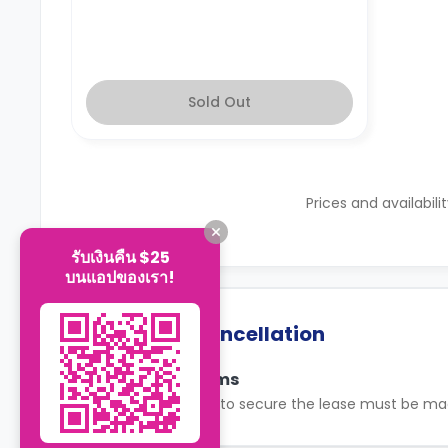
Sold Out
Prices and availabili
รับเงินคืน $25
บนแอปของเรา!
Payment & Cancellation
Payment Terms
Initial payments to secure the lease must be ma