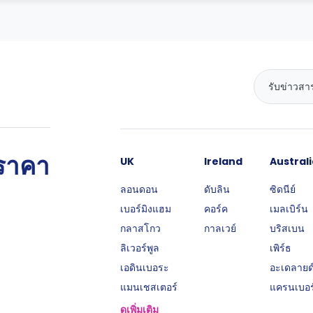
นราคา
UK
Ireland
Australi
ลอนดอน
ดับลิน
ซิดนีย์
เบอร์มิงแฮม
คอร์ค
เมลเบิร์น
กลาสโกว
กาลเวย์
บริสเบน
ลิเวอร์พูล
เพิร์ธ
เอดินเบอระ
อะเดลายด
แมนเชสเตอร์
แครนเบอร
ดูเพิ่มเติม