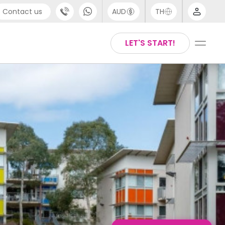
Contact us
AUD
TH
port
Arabic
LET'S START!
4 (0) 20 3871 8666
Chinese
 (80) 3711 1326
English
 (646) 718 6172
Thai