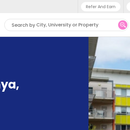
Refer And Earn
Phone sup
City, University or Property
Search by
UK - +4
IN - +91
US - +1
nya
,