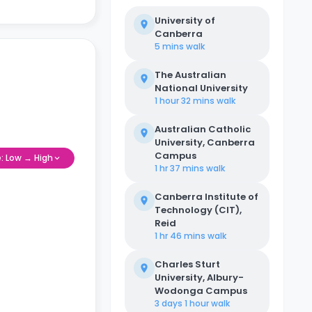
University of
Canberra
5 mins
walk
The Australian
National University
1 hour 32 mins
walk
Australian Catholic
University, Canberra
Campus
e: Low → High
1 hr 37 mins
walk
Canberra Institute of
Technology (CIT),
Reid
1 hr 46 mins
walk
Charles Sturt
University, Albury-
Wodonga Campus
3 days 1 hour
walk