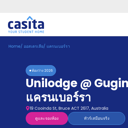
Home
/
ออสเตรเลีย
/
แครนเบอร์รา
Home
TH
AUD
เข้าสู่
ระบบ
ห้องว่าง
2026
Booking
Unilodge @ Gugi
Accommodation
About
us
แครนเบอร์รา
Blog
Refer
19 Cooinda St, Bruce ACT 2617, Australia
And
Become
Earn
ดูและจองห้อง
ทัวร์เสมือนจริง
A