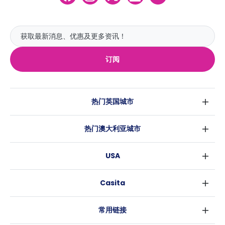
订阅
热门英国城市
伦敦
热门澳大利亚城市
伯明翰
悉尼
格拉斯哥
USA
墨尔本
利物浦
纽约
布里斯班
爱丁堡
Casita
沃斯堡
珀斯
曼彻斯特
消息
洛杉矶
阿德莱德
利兹
常用链接
亚特兰大
堪培拉
谢菲尔德