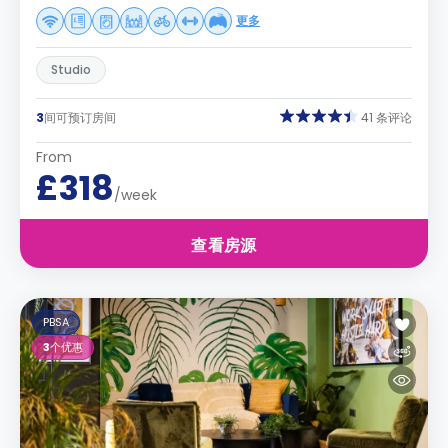
更多
Studio
3
间可预订房间
41 条评论
From
£318
/week
查看房源
PBSA
3
个优惠