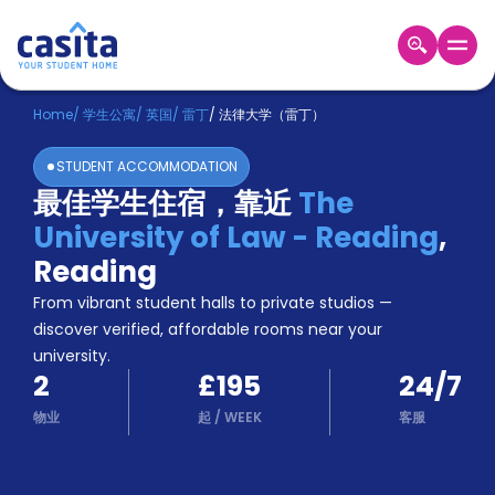
Home
ZH
GBP
Home
/
学生公寓
/
英国
/
雷丁
/
法律大学（雷丁）
登
STUDENT ACCOMMODATION
入
最佳学生住宿，靠近
The
Booking
University of Law - Reading
,
Accommodation
About
Reading
us
From vibrant student halls to private studios —
Blog
discover verified, affordable rooms near your
Refer
university.
And
Become
2
£195
24/7
Earn
A
物业
起
/
WEEK
客服
Partner
Help
and
Phone
Support