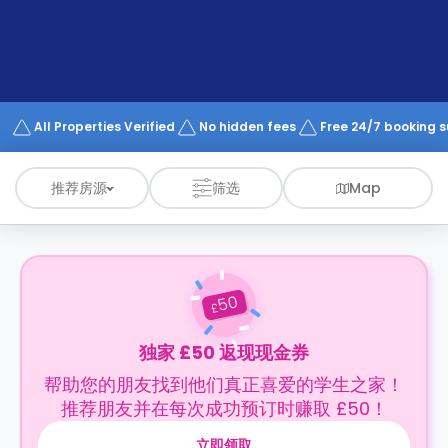
support
Contact
us
How
It
Works
FAQs
All Properties Verified
No hidden fees
Free 24/7 booking 
推荐房源
筛选
Map
50
£
独家 £50 返现现金券
帮助您的朋友找到他们真正喜爱的学生之家！
推荐朋友并在每次成功预订时赚取 £50！
立即领取