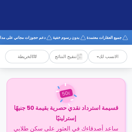
الدعم
و
عبر
المساعدة
الهاتف
اتصل
بنا
كيف
جميع العقارات معتمدة
بدون رسوم خفية
دعم حجوزات مجاني على مدار 24/7
تعمل؟
الأسئلة
الشائعة
الخريطة
الانسب لك
تنقيح النتائج
50
£
قسيمة استرداد نقدي حصرية بقيمة 50 جنيهًا
إسترلينيًا
ساعد أصدقاءك في العثور على سكن طلابي