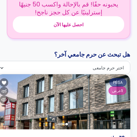
يحبونه حقًا! قم بالإحالة واكسب 50 جنيهًا
إسترلينيًا عن كل حجز ناجح!
احصل عليها الآن
هل تبحث عن حرم جامعي آخر؟
اختر حرم جامعى
PBSA
1
عرض