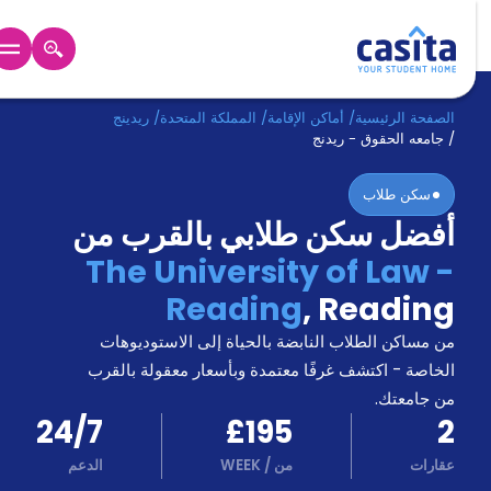
الرئيسية
عربي
GBP
الصفحة الرئيسية
/
أماكن الإقامة
/
المملكة المتحدة
/
ريدينج
/
جامعه الحقوق - ريدنج
دخول
سكن طلاب
أفضل سكن طلابي بالقرب من
حجز
السكن
The University of Law -
من
Reading
,
Reading
نحن؟
المدونة
من مساكن الطلاب النابضة بالحياة إلى الاستوديوهات
أخبر
أصدقائك
الخاصة - اكتشف غرفًا معتمدة وبأسعار معقولة بالقرب
و
من جامعتك.
كن
اكسب
24/7
£195
2
شريكا
عقارات
من
/
WEEK
الدعم
الدعم