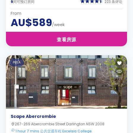
9
间可预订房间
223 条评论
From
AU$589
/week
查看房源
PBSA
Scape Abercrombie
267-269 Abercrombie Street Darlington NSW 2008
1 hour 7 mins 公共交通车程 Excelsia College