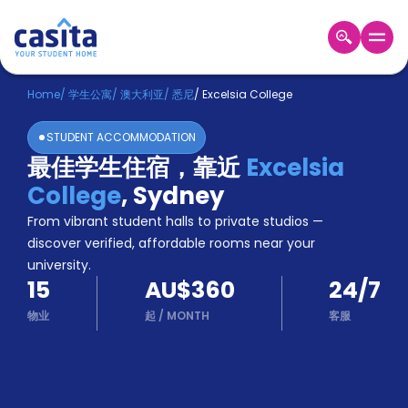
Home
ZH
AUD
Home
/
学生公寓
/
澳大利亚
/
悉尼
/
Excelsia College
登
STUDENT ACCOMMODATION
入
最佳学生住宿，靠近
Excelsia
Booking
College
,
Sydney
Accommodation
About
From vibrant student halls to private studios —
us
discover verified, affordable rooms near your
Blog
university.
Refer
15
AU$360
24/7
And
Become
Earn
物业
起
/
MONTH
客服
A
Partner
Help
and
Phone
Support