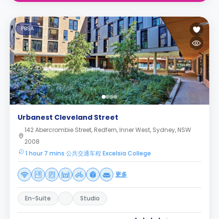
PBSA
Urbanest Cleveland Street
142 Abercrombie Street, Redfern, Inner West, Sydney, NSW
2008
1 hour 7 mins 公共交通车程 Excelsia College
更多
En-Suite
Studio