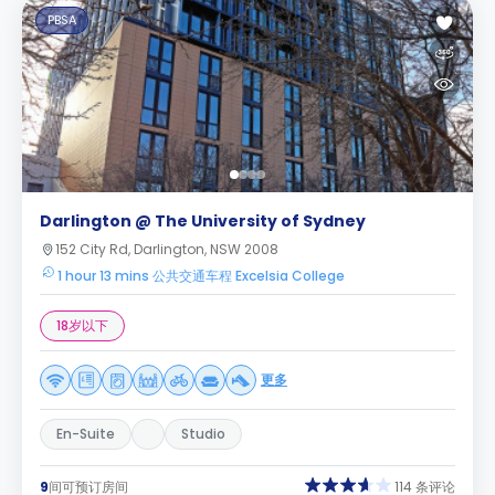
PBSA
Darlington @ The University of Sydney
152 City Rd, Darlington, NSW 2008
1 hour 13 mins 公共交通车程 Excelsia College
18岁以下
更多
En-Suite
Studio
9
间可预订房间
114 条评论