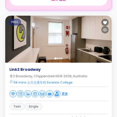
PBSA
Link2 Broadway
2 Broadway, Chippendale NSW 2008, Australia
58 mins 公共交通车程 Excelsia College
更多
Twin
Single