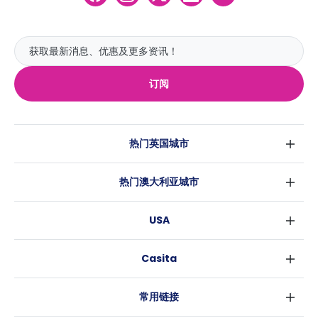
订阅
热门英国城市
伦敦
热门澳大利亚城市
伯明翰
悉尼
格拉斯哥
USA
墨尔本
利物浦
纽约
布里斯班
爱丁堡
Casita
沃斯堡
珀斯
曼彻斯特
消息
洛杉矶
阿德莱德
利兹
常用链接
亚特兰大
堪培拉
谢菲尔德