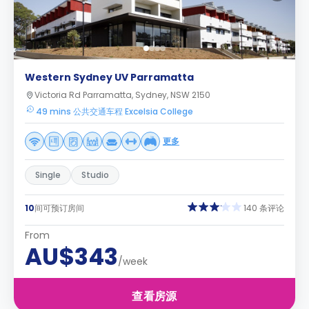
Western Sydney UV Parramatta
Victoria Rd Parramatta, Sydney, NSW 2150
49 mins 公共交通车程 Excelsia College
更多
Single
Studio
10
间可预订房间
140 条评论
From
AU$343
/week
查看房源