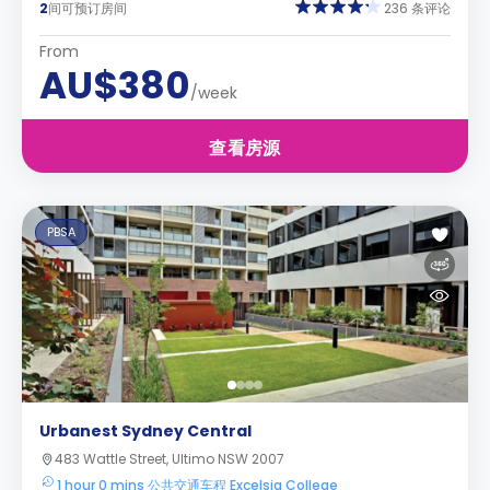
2
间可预订房间
236 条评论
From
AU$380
/week
查看房源
PBSA
Urbanest Sydney Central
483 Wattle Street, Ultimo NSW 2007
1 hour 0 mins 公共交通车程 Excelsia College