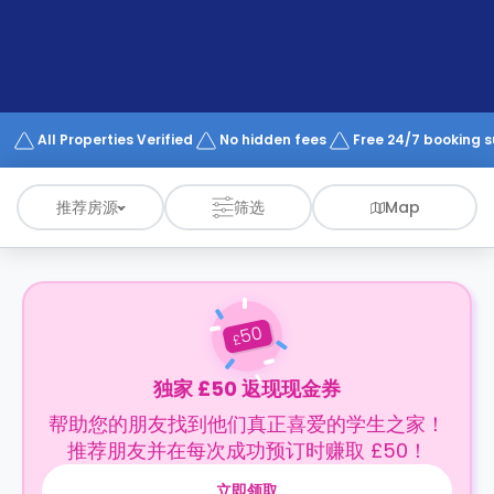
support
Contact
us
How
It
Works
FAQs
All Properties Verified
No hidden fees
Free 24/7 booking 
推荐房源
筛选
Map
50
£
独家 £50 返现现金券
帮助您的朋友找到他们真正喜爱的学生之家！
推荐朋友并在每次成功预订时赚取 £50！
立即领取