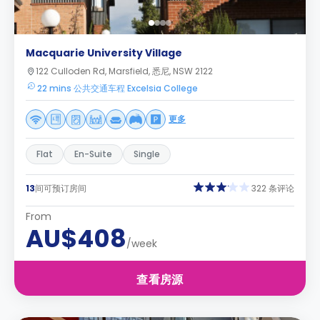
Macquarie University Village
122 Culloden Rd, Marsfield, 悉尼, NSW 2122
22 mins 公共交通车程 Excelsia College
更多
Flat
En-Suite
Single
13
间可预订房间
322 条评论
From
AU$408
/week
查看房源