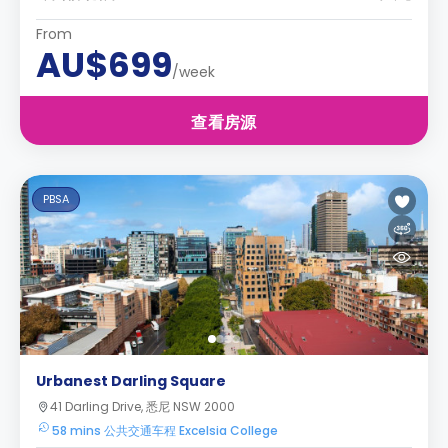
From
AU$699
/week
查看房源
PBSA
Urbanest Darling Square
41 Darling Drive, 悉尼 NSW 2000
58 mins 公共交通车程 Excelsia College