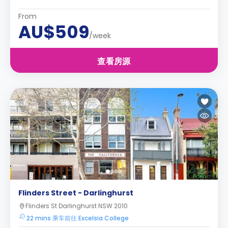
From
AU$509
/week
查看房源
Flinders Street - Darlinghurst
Flinders St Darlinghurst NSW 2010
22 mins 乘车前往 Excelsia College