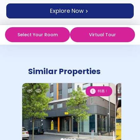
support
Contact
Explore Now
us
How
It
Works
Select Your Room
Virtual Tour
FAQs
Similar Properties
特惠！
1