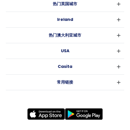
热门英国城市
伦敦
Ireland
伯明翰
都柏林
格拉斯哥
热门澳大利亚城市
科克
利物浦
悉尼
高威
爱丁堡
USA
墨尔本
曼彻斯特
纽约
布里斯班
利兹
Casita
沃斯堡
珀斯
谢菲尔德
消息
洛杉矶
阿德莱德
布里斯托
常用链接
亚特兰大
堪培拉
卡迪夫
罗利
考文垂
新奥尔良
莱斯特
布拉德福德
纽卡斯尔
诺丁汉