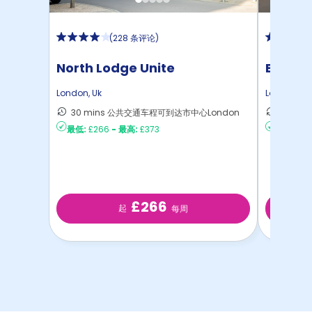
(
228 条评论
)
North Lodge Unite
Emily 
London
,
Uk
London
,
Uk
30 mins 公共交通车程可到达市中心London
28 m
最低:
£266
-
最高:
£373
最低:
£22
£266
起
每周