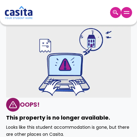
Home
ZH
GBP
登
入
Booking
Accommodation
About
us
Blog
Refer
And
OOPS!
Become
Earn
A
This property is no longer available.
Partner
Help
Looks like this student accommodation is gone, but there
and
Phone
are other places on Casita.
Support