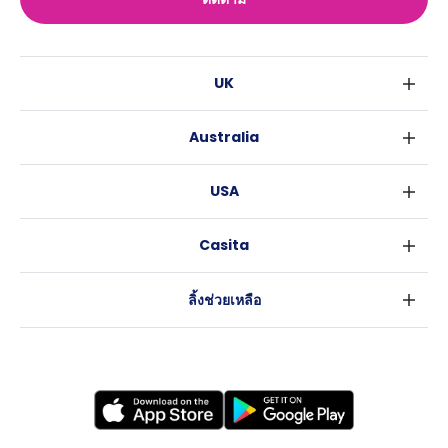
UK
ลอนดอน
Australia
เบอร์มิงแฮม
ซิดนีย์
กลาสโกว
USA
เมลเบิร์น
ลิเวอร์พูล
นิวยอร์ค
บริสเบน
เอดินเบอระ
Casita
ฟอร์ตเวิร์ธ
เพิร์ธ
แมนเชสเตอร์
ข่าว
แอตแลนตา
อะเดลายด์
ลีดส์
ลิ้งช่วยเหลือ
ราลี
แครนเบอร์รา
เชฟฟีลส์
ข้อตกลงการใช้งาน
นิวออร์ลีนส์
บริสโทล
นโยบายความเป็นส่วนตัว
ออสติน
คาร์ดิฟ
โคเวนทรี
เลสเตอร์