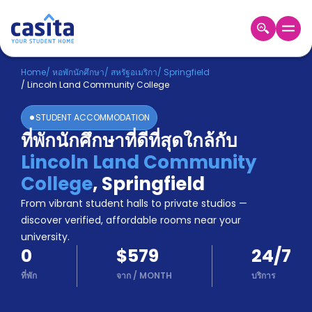
Home
TH
USD
Home
/
หอพักนักศึกษา
/
สหรัฐอเมริกา
/
Springfield
/
Lincoln Land Community College
เข้าสู่
ระบบ
STUDENT ACCOMMODATION
Booking
ที่พักนักศึกษาที่ดีที่สุดใกล้กับ
Accommodation
Lincoln Land Community
About
us
College
,
Springfield
Blog
From vibrant student halls to private studios —
Refer
discover verified, affordable rooms near your
And
university.
Become
Earn
0
$579
24/7
A
Partner
ที่พัก
จาก
/
MONTH
บริการ
Help
and
Phone
Support