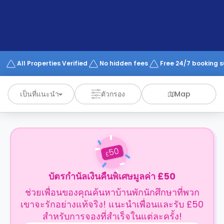
support
Contact
us
How
It
Works
FAQs
All Properties Verified
No hidden fees
Free 24/7 booking 
เป็นที่แนะนำ
ตัวกรอง
Map
50
£
บัตรกำนัลเงินคืนพิเศษมูลค่า £50
ช่วยเพื่อนของคุณค้นหาบ้านพักนักศึกษาที่พวก
เขาจะรักอย่างแท้จริง! แนะนำเพื่อนและรับ £50
สำหรับการจองที่สำเร็จในแต่ละครั้ง!