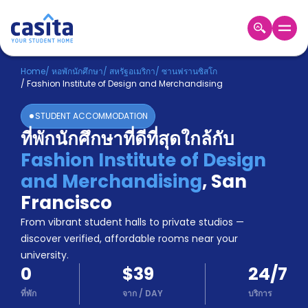
Home
TH
USD
Home
/
หอพักนักศึกษา
/
สหรัฐอเมริกา
/
ซานฟรานซิสโก
/
Fashion Institute of Design and Merchandising
เข้าสู่
ระบบ
STUDENT ACCOMMODATION
Booking
ที่พักนักศึกษาที่ดีที่สุดใกล้กับ
Accommodation
Fashion Institute of Design
About
us
and Merchandising
,
San
Blog
Francisco
Refer
From vibrant student halls to private studios —
And
Become
Earn
discover verified, affordable rooms near your
A
university.
Partner
0
$39
24/7
Help
and
ที่พัก
จาก
/
DAY
บริการ
Phone
Support