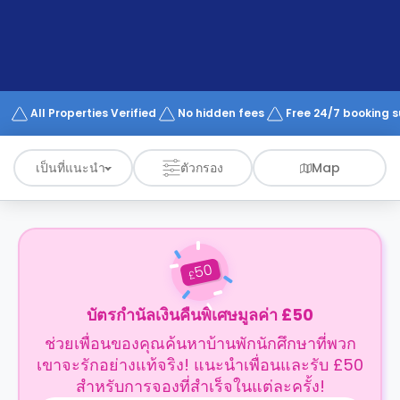
support
Contact
us
How
It
Works
FAQs
All Properties Verified
No hidden fees
Free 24/7 booking 
เป็นที่แนะนำ
ตัวกรอง
Map
50
£
บัตรกำนัลเงินคืนพิเศษมูลค่า £50
ช่วยเพื่อนของคุณค้นหาบ้านพักนักศึกษาที่พวก
เขาจะรักอย่างแท้จริง! แนะนำเพื่อนและรับ £50
สำหรับการจองที่สำเร็จในแต่ละครั้ง!