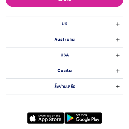
UK
ลอนดอน
Australia
เบอร์มิงแฮม
ซิดนีย์
กลาสโกว
USA
เมลเบิร์น
ลิเวอร์พูล
นิวยอร์ค
บริสเบน
เอดินเบอระ
Casita
ฟอร์ตเวิร์ธ
เพิร์ธ
แมนเชสเตอร์
ข่าว
แอตแลนตา
อะเดลายด์
ลีดส์
ลิ้งช่วยเหลือ
ราลี
แครนเบอร์รา
เชฟฟีลส์
ข้อตกลงการใช้งาน
นิวออร์ลีนส์
บริสโทล
นโยบายความเป็นส่วนตัว
ออสติน
คาร์ดิฟ
โคเวนทรี
เลสเตอร์