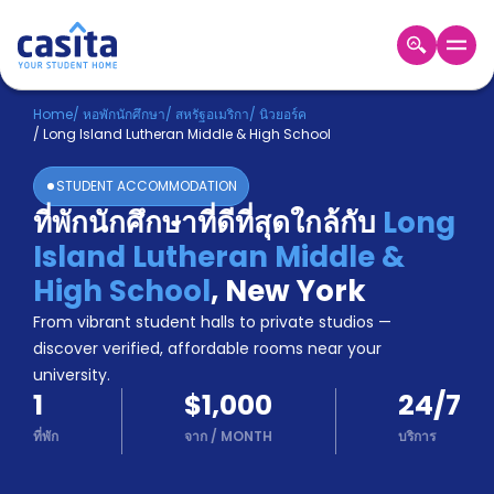
Home
TH
USD
Home
/
หอพักนักศึกษา
/
สหรัฐอเมริกา
/
นิวยอร์ค
/
Long Island Lutheran Middle & High School
เข้าสู่
ระบบ
STUDENT ACCOMMODATION
Booking
ที่พักนักศึกษาที่ดีที่สุดใกล้กับ
Long
Accommodation
Island Lutheran Middle &
About
us
High School
,
New York
Blog
From vibrant student halls to private studios —
Refer
discover verified, affordable rooms near your
And
university.
Become
Earn
1
$1,000
24/7
A
Partner
ที่พัก
จาก
/
MONTH
บริการ
Help
and
Phone
Support