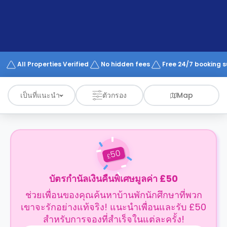
support
Contact
us
How
It
Works
FAQs
All Properties Verified
No hidden fees
Free 24/7 booking 
เป็นที่แนะนำ
ตัวกรอง
Map
50
£
บัตรกำนัลเงินคืนพิเศษมูลค่า £50
ช่วยเพื่อนของคุณค้นหาบ้านพักนักศึกษาที่พวก
เขาจะรักอย่างแท้จริง! แนะนำเพื่อนและรับ £50
สำหรับการจองที่สำเร็จในแต่ละครั้ง!