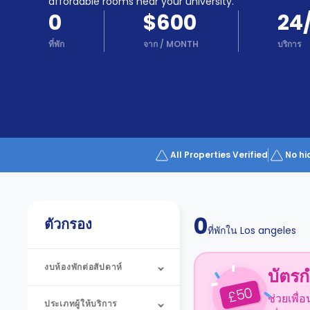
Partner
affordable rooms near your university.
Help
0
$600
24
and
Phone
Support
ที่พัก
จาก
/
MONTH
บริการ
support
Contact
us
How
It
Works
FAQs
All Properties Verified
No hi
0
ตัวกรอง
ที่พักใน
Los angeles
งบห้องพักต่อสัปดาห์
บัตรก
50
£
ช่วยเพื่
ประเภทผู้ให้บริการ