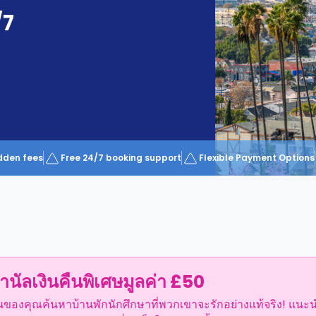
/7
dden fees
Free 24/7 booking support
Flexible Payment Options
ำนัลเงินคืนพิเศษมูลค่า £50
อนของคุณค้นหาบ้านพักนักศึกษาที่พวกเขาจะรักอย่างแท้จริง! แนะ