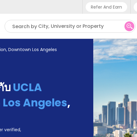
Refer And Earn
Phone sup
City, University or Property
Search by
UK - +4
IN - +9
ion, Downtown Los Angeles
US - +1
้กับ
UCLA
 Los Angeles
,
r verified,