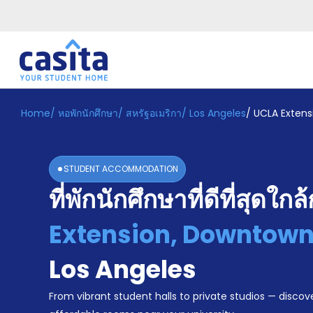
Home
/
หอพักนักศึกษา
/
สหรัฐอเมริกา
/
Los Angeles
/
UCLA Extens
Home
TH
USD
เข้าสู่
ระบบ
STUDENT ACCOMMODATION
Booking
ที่พักนักศึกษาที่ดีที่สุดใกล
Accommodation
About
us
Extension, Downtown
Blog
Refer
Los Angeles
And
Become
Earn
From vibrant student halls to private studios — discove
A