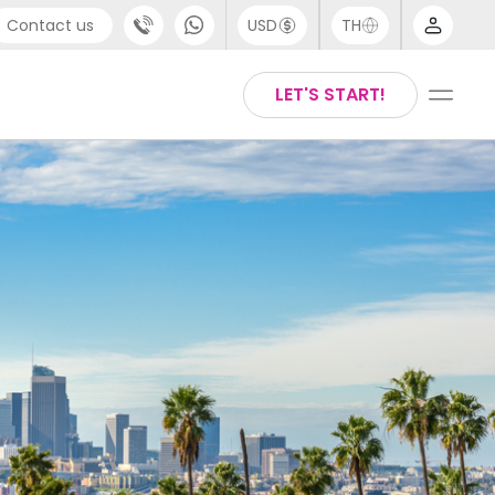
Contact us
USD
TH
port
Arabic
LET'S START!
4 (0) 20 3871 8666
Chinese
1 (80) 3711 1326
English
 (646) 718 6172
Thai