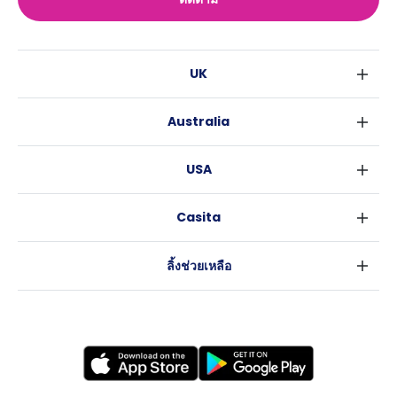
UK
ลอนดอน
Australia
เบอร์มิงแฮม
ซิดนีย์
กลาสโกว
USA
เมลเบิร์น
ลิเวอร์พูล
นิวยอร์ค
บริสเบน
เอดินเบอระ
Casita
ฟอร์ตเวิร์ธ
เพิร์ธ
แมนเชสเตอร์
ข่าว
แอตแลนตา
อะเดลายด์
ลีดส์
ลิ้งช่วยเหลือ
ราลี
แครนเบอร์รา
เชฟฟีลส์
ข้อตกลงการใช้งาน
นิวออร์ลีนส์
บริสโทล
นโยบายความเป็นส่วนตัว
ออสติน
คาร์ดิฟ
โคเวนทรี
เลสเตอร์