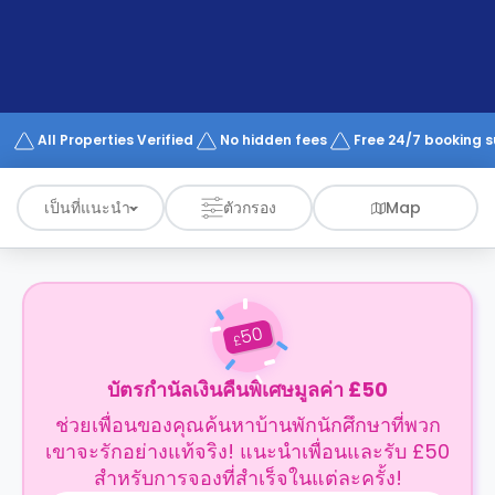
support
Contact
us
How
It
Works
FAQs
All Properties Verified
No hidden fees
Free 24/7 booking 
เป็นที่แนะนำ
ตัวกรอง
Map
50
£
บัตรกำนัลเงินคืนพิเศษมูลค่า £50
ช่วยเพื่อนของคุณค้นหาบ้านพักนักศึกษาที่พวก
เขาจะรักอย่างแท้จริง! แนะนำเพื่อนและรับ £50
สำหรับการจองที่สำเร็จในแต่ละครั้ง!