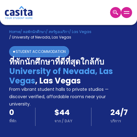
Home
TH
USD
Home
/
หอพักนักศึกษา
/
สหรัฐอเมริกา
/
Las Vegas
/
University of Nevada, Las Vegas
เข้าสู่
ระบบ
STUDENT ACCOMMODATION
Booking
ที่พักนักศึกษาที่ดีที่สุดใกล้กับ
Accommodation
University of Nevada, Las
About
us
Vegas
,
Las Vegas
Blog
From vibrant student halls to private studios —
Refer
discover verified, affordable rooms near your
And
university.
Become
Earn
0
$44
24/7
A
Partner
ที่พัก
จาก
/
DAY
บริการ
Help
and
Phone
Support