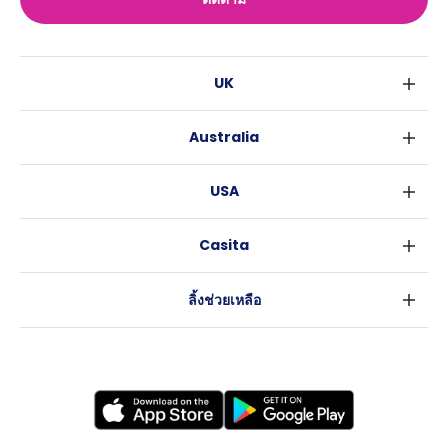
UK
ลอนดอน
Australia
เบอร์มิงแฮม
ซิดนีย์
กลาสโกว
USA
เมลเบิร์น
ลิเวอร์พูล
นิวยอร์ค
บริสเบน
เอดินเบอระ
Casita
ฟอร์ตเวิร์ธ
เพิร์ธ
แมนเชสเตอร์
ข่าว
แอตแลนตา
อะเดลายด์
ลีดส์
ลิ้งช่วยเหลือ
ราลี
แครนเบอร์รา
เชฟฟีลส์
ข้อตกลงการใช้งาน
นิวออร์ลีนส์
บริสโทล
นโยบายความเป็นส่วนตัว
ออสติน
คาร์ดิฟ
โคเวนทรี
เลสเตอร์