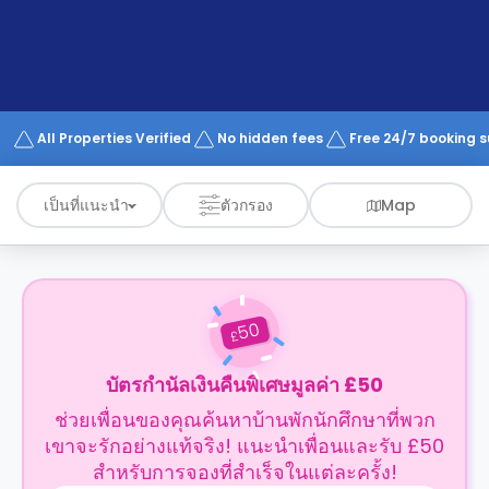
support
Contact
us
How
It
Works
FAQs
All Properties Verified
No hidden fees
Free 24/7 booking 
เป็นที่แนะนำ
ตัวกรอง
Map
50
£
บัตรกำนัลเงินคืนพิเศษมูลค่า £50
ช่วยเพื่อนของคุณค้นหาบ้านพักนักศึกษาที่พวก
เขาจะรักอย่างแท้จริง! แนะนำเพื่อนและรับ £50
สำหรับการจองที่สำเร็จในแต่ละครั้ง!