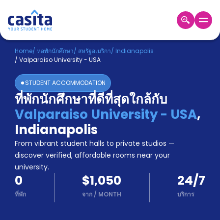
Home
TH
USD
Home
/
หอพักนักศึกษา
/
สหรัฐอเมริกา
/
Indianapolis
/
Valparaiso University - USA
เข้าสู่
ระบบ
STUDENT ACCOMMODATION
Booking
ที่พักนักศึกษาที่ดีที่สุดใกล้กับ
Accommodation
Valparaiso University - USA
,
About
us
Indianapolis
Blog
From vibrant student halls to private studios —
Refer
discover verified, affordable rooms near your
And
university.
Become
Earn
0
$1,050
24/7
A
Partner
ที่พัก
จาก
/
MONTH
บริการ
Help
and
Phone
Support