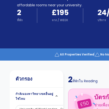
Partner
Help
affordable rooms near your university.
and
2
£195
24
Phone
Support
support
ที่พัก
จาก
/
WEEK
บริการ
Contact
us
How
It
Works
FAQs
All Properties Verified
No hi
2
ตัวกรอง
ที่พักใน
Reading
กำลังมองหาวิทยาเขตอื่นอยู่
บัตรก
ใช่ไหม
50
£
ช่วยเพื่