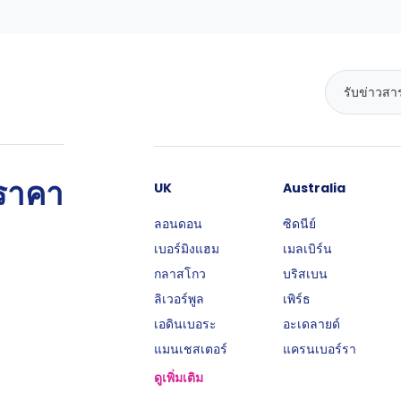
นราคา
UK
Australia
ลอนดอน
ซิดนีย์
เบอร์มิงแฮม
เมลเบิร์น
กลาสโกว
บริสเบน
ลิเวอร์พูล
เพิร์ธ
เอดินเบอระ
อะเดลายด์
แมนเชสเตอร์
แครนเบอร์รา
ดูเพิ่มเติม