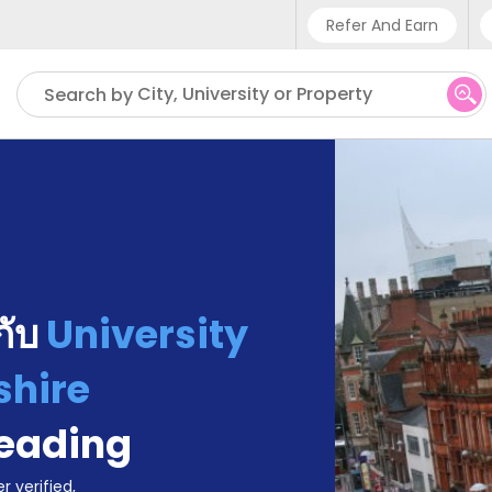
Refer And Earn
Phone sup
City, University or Property
Search by
UK - +4
IN - +9
US - +1
้กับ
University
shire
eading
r verified,