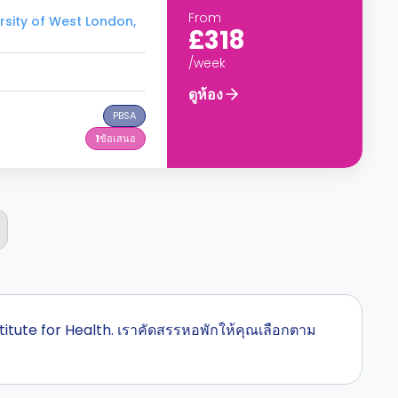
From
rsity of West London,
£318
/week
ดูห้อง
PBSA
1
ข้อเสนอ
nstitute for Health. เราคัดสรรหอพักให้คุณเลือกตาม