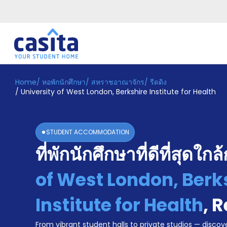
Home
/
หอพักนักศึกษา
/
สหราชอาณาจักร
/
รีดดิง
Home
TH
GBP
/
University of West London, Berkshire Institute for Health
เข้าสู่
ระบบ
Booking
STUDENT ACCOMMODATION
Accommodation
ที่พักนักศึกษาที่ดีที่สุดใกล
About
us
of West London, Berk
Blog
Refer
And
Institute for Health
,
R
Become
Earn
A
From vibrant student halls to private studios — discove