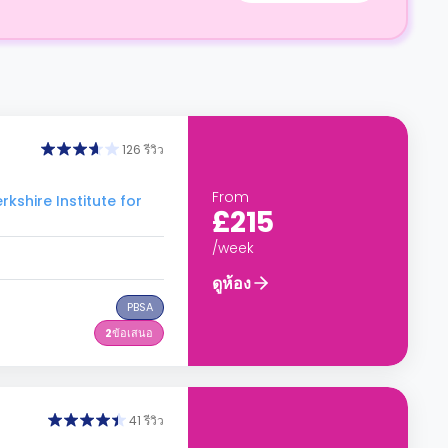
126 รีวิว
From
kshire Institute for
£215
/week
ดูห้อง
PBSA
2
ข้อเสนอ
41 รีวิว