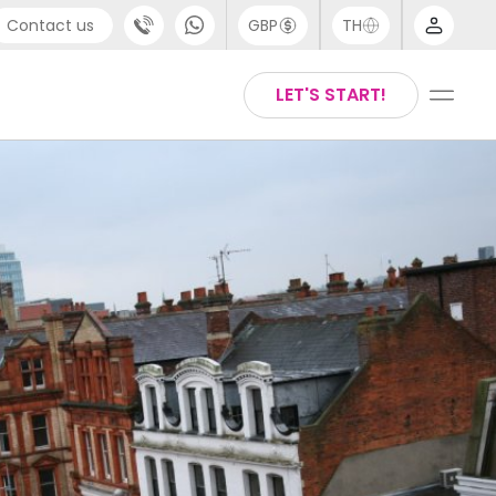
Contact us
GBP
TH
port
Arabic
LET'S START!
4 (0) 20 3871 8666
Chinese
1 (80) 3711 1326
English
 (646) 718 6172
Thai