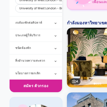
University of West London - Ealing Campus
เพื่อนแล
University of West London - Brentford Campus
กำลังมองหาวิทยาเขตอื
งบห้องพักต่อสัปดาห์
ประเภทผู้ให้บริการ
ชนิดห้องพัก
สิ่งอำนวยความสะดวก
นโยบายการยกเลิก
4
สมัคร
ตัวกรอง