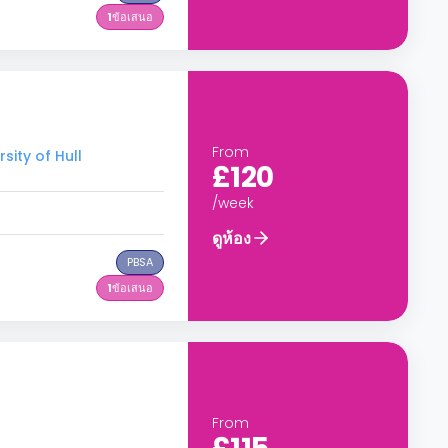
1
ข้อเสนอ
From
sity of Hull
£120
/week
ดูห้อง
PBSA
1
ข้อเสนอ
From