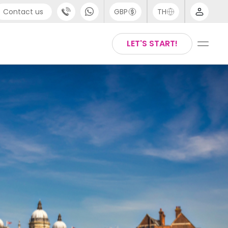
Contact us
GBP
TH
port
Arabic
LET'S START!
4 (0) 20 3871 8666
Chinese
1 (80) 3711 1326
English
 (646) 718 6172
Thai