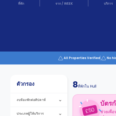
Partner
ที่พัก
จาก
/
WEEK
บริการ
Help
and
Phone
Support
support
Contact
us
How
It
Works
FAQs
All Properties Verified
No hi
8
ตัวกรอง
ที่พักใน
Hull
งบห้องพักต่อสัปดาห์
บัตรก
50
£
ช่วยเพื่
ประเภทผู้ให้บริการ