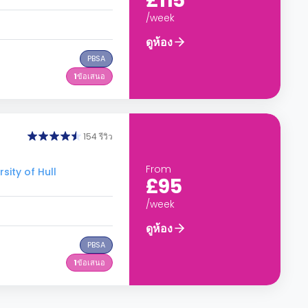
£115
/week
ดูห้อง
PBSA
1
ข้อเสนอ
154 รีวิว
From
sity of Hull
£95
/week
ดูห้อง
PBSA
1
ข้อเสนอ