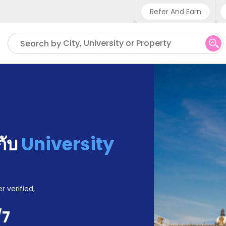
Refer And Earn
Phone sup
City, University or Property
Search by
UK - +4
IN - +9
US - +1
้กับ
University
r verified,
/7