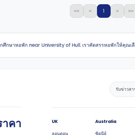
1
<<
<
>
>>
สุดนักศึกษาหอพัก near University of Hull. เราคัดสรรหอพักให้
นราคา
UK
Australia
ลอนดอน
ซิดนีย์