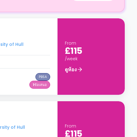
From
ity of Hull
£115
/week
ดูห้อง
PBSA
1
ข้อเสนอ
From
sity of Hull
£115