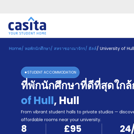
Home
/
หอพักนักศึกษา
/
สหราชอาณาจักร
/
ฮัลล์
/
University of Hull
Home
TH
GBP
เข้าสู่
ระบบ
STUDENT ACCOMMODATION
Booking
ที่พักนักศึกษาที่ดีที่สุดใกล
Accommodation
About
us
of Hull
,
Hull
Blog
Refer
From vibrant student halls to private studios — discove
And
affordable rooms near your university.
Become
Earn
8
£95
24
A