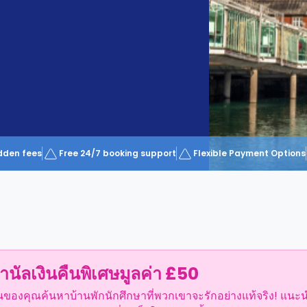
dden fees
Free 24/7 booking support
Flexible Payment Options
ำนัลเงินคืนพิเศษมูลค่า £50
อนของคุณค้นหาบ้านพักนักศึกษาที่พวกเขาจะรักอย่างแท้จริง! แนะ