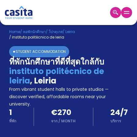
Home
TH
EUR
Home
/
หอพักนักศึกษา
/
โปรตุเกส
/
Leiria
/
instituto politécnico de leiria
เข้าสู่
ระบบ
STUDENT ACCOMMODATION
Booking
ที่พักนักศึกษาที่ดีที่สุดใกล้กับ
Accommodation
instituto politécnico de
About
us
leiria
,
Leiria
Blog
From vibrant student halls to private studios —
Refer
discover verified, affordable rooms near your
And
university.
Become
Earn
1
€270
24/7
A
Partner
ที่พัก
จาก
/
MONTH
บริการ
Help
and
Phone
Support