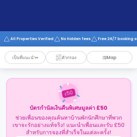
support
Contact
us
How
It
Works
FAQs
All Properties Verified
No hidden fees
Free 24/7 booking 
เป็นที่แนะนำ
ตัวกรอง
Map
50
£
บัตรกำนัลเงินคืนพิเศษมูลค่า £50
ช่วยเพื่อนของคุณค้นหาบ้านพักนักศึกษาที่พวก
เขาจะรักอย่างแท้จริง! แนะนำเพื่อนและรับ £50
สำหรับการจองที่สำเร็จในแต่ละครั้ง!