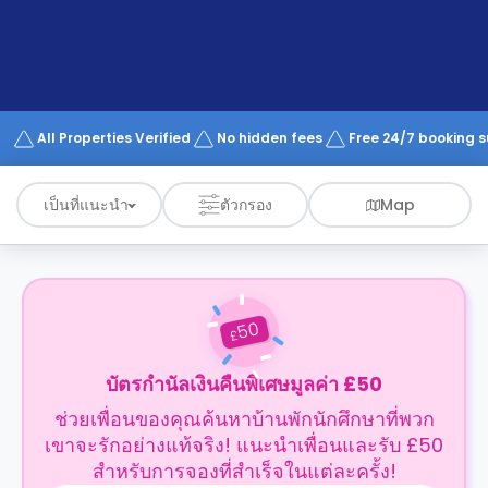
support
Contact
us
How
It
Works
FAQs
All Properties Verified
No hidden fees
Free 24/7 booking 
เป็นที่แนะนำ
ตัวกรอง
Map
50
£
บัตรกำนัลเงินคืนพิเศษมูลค่า £50
ช่วยเพื่อนของคุณค้นหาบ้านพักนักศึกษาที่พวก
เขาจะรักอย่างแท้จริง! แนะนำเพื่อนและรับ £50
สำหรับการจองที่สำเร็จในแต่ละครั้ง!