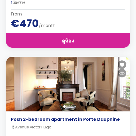
1
ห้องว่าง
From
€470
/month
ดูห้อง
Posh 2-bedroom apartment in Porte Dauphine
Avenue Victor Hugo