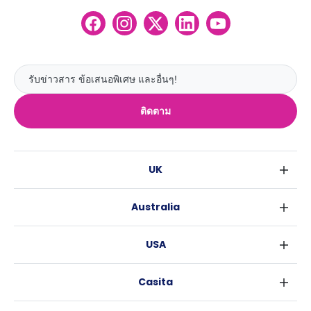
ติดตาม
UK
ลอนดอน
Australia
เบอร์มิงแฮม
ซิดนีย์
กลาสโกว
USA
เมลเบิร์น
ลิเวอร์พูล
นิวยอร์ค
บริสเบน
เอดินเบอระ
Casita
ฟอร์ตเวิร์ธ
เพิร์ธ
แมนเชสเตอร์
ข่าว