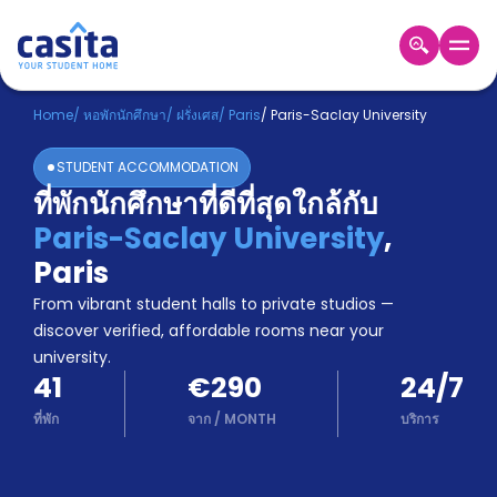
Home
TH
EUR
Home
/
หอพักนักศึกษา
/
ฝรั่งเศส
/
Paris
/
Paris-Saclay University
เข้าสู่
STUDENT ACCOMMODATION
ระบบ
ที่พักนักศึกษาที่ดีที่สุดใกล้กับ
Booking
Paris-Saclay University
,
Accommodation
About
Paris
us
From vibrant student halls to private studios —
Blog
discover verified, affordable rooms near your
Refer
university.
And
Become
41
€290
24/7
Earn
A
ที่พัก
จาก
/
MONTH
บริการ
Partner
Help
and
Phone
Support