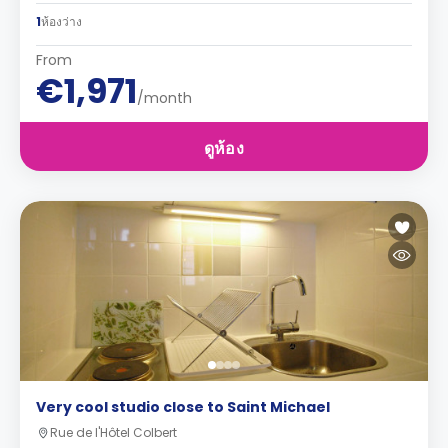
1
ห้องว่าง
From
€1,971
/month
ดูห้อง
Very cool studio close to Saint Michael
Rue de l'Hôtel Colbert