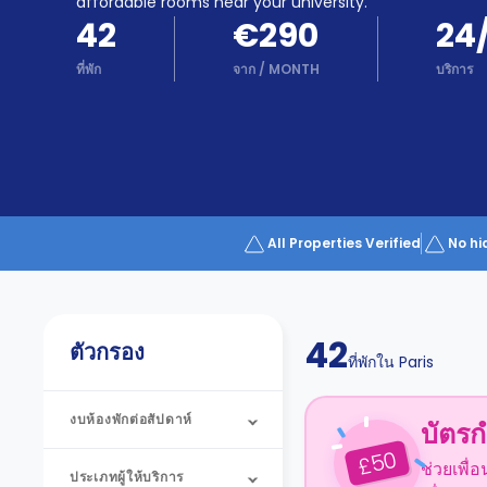
Partner
affordable rooms near your university.
Help
42
€290
24
and
Phone
Support
ที่พัก
จาก
/
MONTH
บริการ
support
Contact
us
How
It
Works
FAQs
All Properties Verified
No hi
42
ตัวกรอง
ที่พักใน
Paris
งบห้องพักต่อสัปดาห์
บัตรก
50
£
ช่วยเพื่
ประเภทผู้ให้บริการ