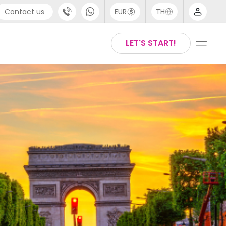
Contact us
EUR
TH
port
Arabic
LET'S START!
44 (0) 20 3871 8666
Chinese
1 (80) 3711 1326
English
 (646) 718 6172
Thai