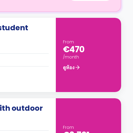
 student
From
€470
/month
ดูห้อง
th outdoor
From