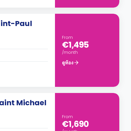
int-Paul
From
€1,495
/month
ดูห้อง
Saint Michael
From
€1,690