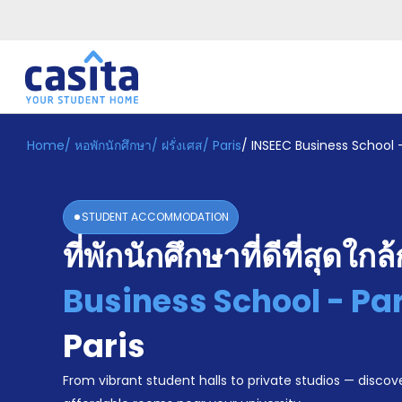
Home
/
หอพักนักศึกษา
/
ฝรั่งเศส
/
Paris
/
INSEEC Business School
Home
TH
EUR
เข้าสู่
ระบบ
STUDENT ACCOMMODATION
Booking
ที่พักนักศึกษาที่ดีที่สุดใกล
Accommodation
About
us
Business School - P
Blog
Refer
Paris
And
Become
Earn
From vibrant student halls to private studios — discove
A