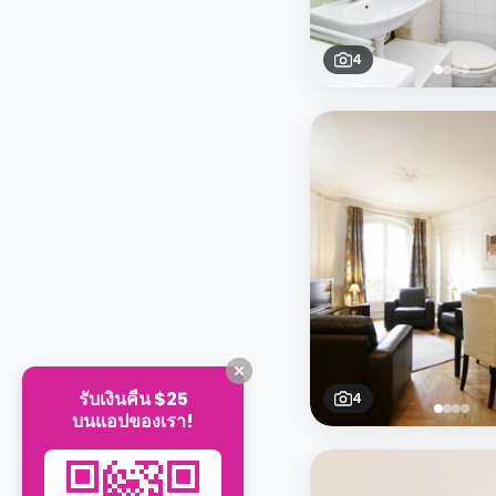
4
รับเงินคืน $25
4
บนแอปของเรา!