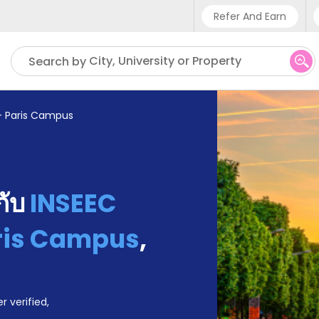
Refer And Earn
Phone sup
City, University or Property
Search by
UK - +
IN - +9
 - Paris Campus
US - +1
้กับ
INSEEC
aris Campus
,
r verified,