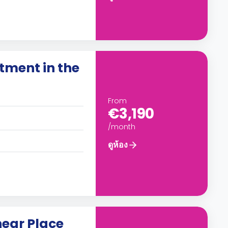
tment in the
From
€3,190
/month
ดูห้อง
near Place