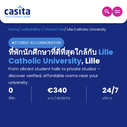
Home
TH
EUR
Home
/
หอพักนักศึกษา
/
ฝรั่งเศส
/
Lille
/
Lille Catholic University
เข้าสู่
STUDENT ACCOMMODATION
ระบบ
ที่พักนักศึกษาที่ดีที่สุดใกล้กับ
Lille
Booking
Catholic University
,
Lille
Accommodation
About
From vibrant student halls to private studios —
us
discover verified, affordable rooms near your
Blog
university.
Refer
0
€340
24/7
And
Become
Earn
ที่พัก
จาก
/
MONTH
บริการ
A
Partner
Help
and
Phone
Support