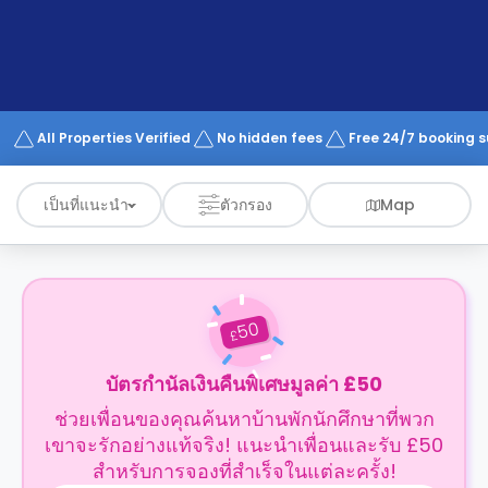
support
Contact
us
How
It
Works
FAQs
All Properties Verified
No hidden fees
Free 24/7 booking 
เป็นที่แนะนำ
ตัวกรอง
Map
50
£
บัตรกำนัลเงินคืนพิเศษมูลค่า £50
ช่วยเพื่อนของคุณค้นหาบ้านพักนักศึกษาที่พวก
เขาจะรักอย่างแท้จริง! แนะนำเพื่อนและรับ £50
สำหรับการจองที่สำเร็จในแต่ละครั้ง!