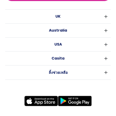
UK
ลอนดอน
Australia
เบอร์มิงแฮม
ซิดนีย์
กลาสโกว
USA
เมลเบิร์น
ลิเวอร์พูล
นิวยอร์ค
บริสเบน
เอดินเบอระ
Casita
ฟอร์ตเวิร์ธ
เพิร์ธ
แมนเชสเตอร์
ข่าว
แอตแลนตา
อะเดลายด์
ลีดส์
ลิ้งช่วยเหลือ
ราลี
แครนเบอร์รา
เชฟฟีลส์
ข้อตกลงการใช้งาน
นิวออร์ลีนส์
บริสโทล
นโยบายความเป็นส่วนตัว
ออสติน
คาร์ดิฟ
โคเวนทรี
เลสเตอร์
แบรดฟอร์ด