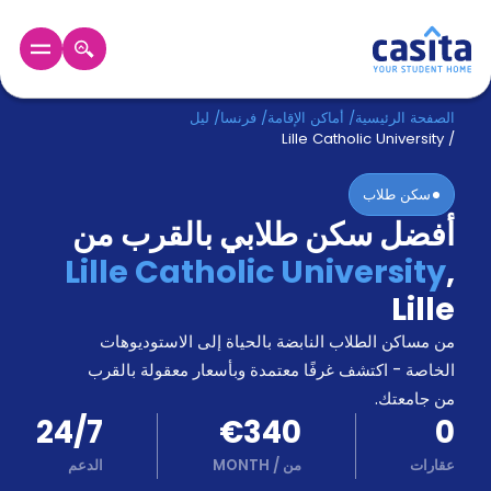
الرئيسية
عربي
EUR
الصفحة الرئيسية
/
أماكن الإقامة
/
فرنسا
/
ليل
Lille Catholic University
/
دخول
سكن طلاب
أفضل سكن طلابي بالقرب من
حجز
السكن
Lille Catholic University
,
من
Lille
نحن؟
المدونة
من مساكن الطلاب النابضة بالحياة إلى الاستوديوهات
أخبر
أصدقائك
الخاصة - اكتشف غرفًا معتمدة وبأسعار معقولة بالقرب
و
من جامعتك.
كن
اكسب
24/7
€340
0
شريكا
عقارات
من
/
MONTH
الدعم
الدعم