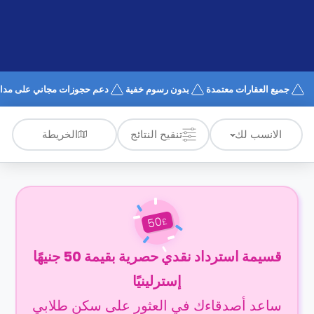
الدعم
و
عبر
المساعدة
الهاتف
اتصل
بنا
كيف
جميع العقارات معتمدة
بدون رسوم خفية
دعم حجوزات مجاني على مدار 4/7
تعمل؟
الأسئلة
الشائعة
الخريطة
الانسب لك
تنقيح النتائج
50
£
قسيمة استرداد نقدي حصرية بقيمة 50 جنيهًا
إسترلينيًا
ساعد أصدقاءك في العثور على سكن طلابي