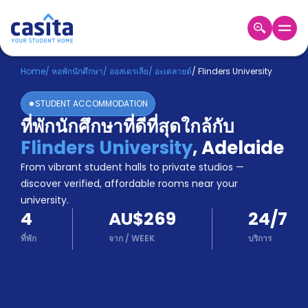
Home
TH
AUD
Home
/
หอพักนักศึกษา
/
ออสเตรเลีย
/
อะเดลายด์
/
Flinders University
เข้าสู่
STUDENT ACCOMMODATION
ระบบ
ที่พักนักศึกษาที่ดีที่สุดใกล้กับ
Booking
Flinders University
,
Adelaide
Accommodation
About
From vibrant student halls to private studios —
us
discover verified, affordable rooms near your
Blog
university.
Refer
4
AU$269
24/7
And
Become
Earn
ที่พัก
จาก
/
WEEK
บริการ
A
Partner
Help
and
Phone
Support