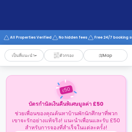
support
Contact
us
How
It
Works
FAQs
All Properties Verified
No hidden fees
Free 24/7 booking 
เป็นที่แนะนำ
ตัวกรอง
Map
50
£
บัตรกำนัลเงินคืนพิเศษมูลค่า £50
ช่วยเพื่อนของคุณค้นหาบ้านพักนักศึกษาที่พวก
เขาจะรักอย่างแท้จริง! แนะนำเพื่อนและรับ £50
สำหรับการจองที่สำเร็จในแต่ละครั้ง!