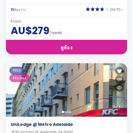
11
ห้องว่าง
139 รีวิว
From
AU$279
/week
ดูห้อง
PBSA
1
ข้อเสนอ
UniLodge @ Metro Adelaide
30 Victoria St, Adelaide, SA 5000