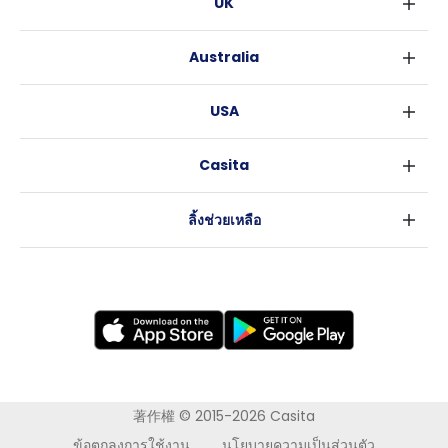
UK
ลอนดอน
Australia
เบอร์มิงแฮม
ซิดนีย์
กลาสโกว
USA
เมลเบิร์น
ลิเวอร์พูล
นิวยอร์ค
บริสเบน
เอดินเบอระ
Casita
ฟอร์ตเวิร์ธ
เพิร์ธ
แมนเชสเตอร์
ข่าว
แอตแลนตา
อะเดลายด์
ลีดส์
ลิ้งช่วยเหลือ
ราลี
แครนเบอร์รา
เชฟฟีลส์
ข้อตกลงการใช้งาน
นิวออร์ลีนส์
บริสโทล
นโยบายความเป็นส่วนตัว
ออสติน
คาร์ดิฟ
โคเวนทรี
เลสเตอร์
แบรดฟอร์ด
นิวแคสเซิล
著作權 © 2015-2026 Casita
นอทธิงแฮม
ข้อตกลงการใช้งาน
นโยบายความเป็นส่วนตัว