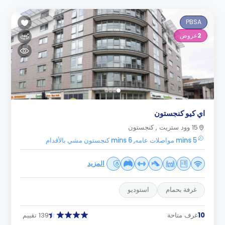
PBSA
2
عروض
اي كيو كنجستون
15 وود ستريت , كنجستون
5 mins مواصلات عامه, 6 mins كنجستون مشي بالأقدام
المزيد
غرفة بحمام
استوديو
10
غرف متاحة
139 تقييم