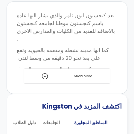
تعد كنجستون ابون ثامز والذي يشار اليها عاده
باسم كنجستون موطنا لجامعه كنجستون
بالاضافه للعديد من الكليات والمدارس الاخري
.
كما انها مدينه نشطه ومفعمه بالحيويه وتقع
علي بعد نحو 20 دقيقه من وسط لندن
مدينه كنجستون الحاليه هي مدينه السوق
Show More
القديمه حيث توج الملوك الساكسونيون وهو ما
اعطي المدينه اسمها الحالي بجانب انها بجوار
لندن فهي علي بعد نحو 15 دقيقه فقط من
وسط المدينه ولذلك اصبحت مدينه تاريخيه
اكتشف المزيد في Kingston
وامنه وانيقه للغايه كما تحتوي المدينه علي
جميع وسائل الترفيه التي يبحث عنها اي طالب
المناطق المجاورة
الجامعات
دليل الطلاب
فهي خيار مميز للاقامه خصوصا للطلبه
الجامعيين .