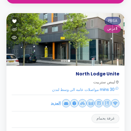
PBSA
1
عرض
North Lodge Unite
ليبص سترييت
30 mins مواصلات عامه الى وسط لندن
المزيد
غرفة بحمام