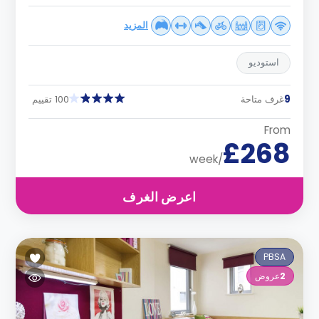
المزيد
استوديو
9
غرف متاحة
100 تقييم
From
£268
/week
اعرض الغرف
PBSA
2
عروض