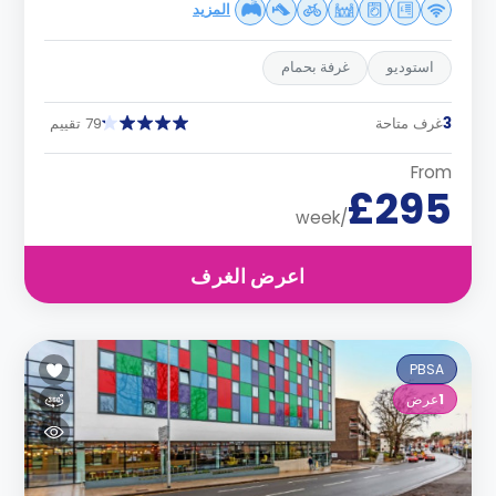
المزيد
استوديو
غرفة بحمام
3
غرف متاحة
79 تقييم
From
£295
/week
اعرض الغرف
PBSA
1
عرض