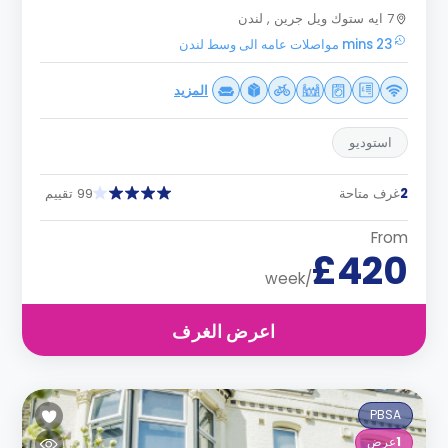
7 ايه ستوك ويل جرين , لندن
23 mins مواصلات عامه الى وسط لندن
المزيد
استوديو
2
غرف متاحة
99 تقييم
From
£420
/week
اعرض الغرف
PBSA
1
عرض