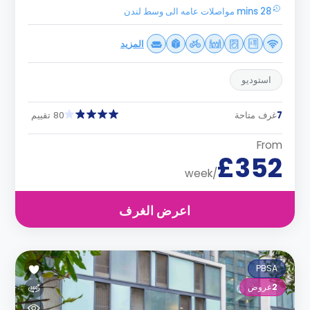
28 mins مواصلات عامه الى وسط لندن
المزيد
استوديو
7
غرف متاحة
80 تقييم
From
£352
/week
اعرض الغرف
PBSA
2
عروض