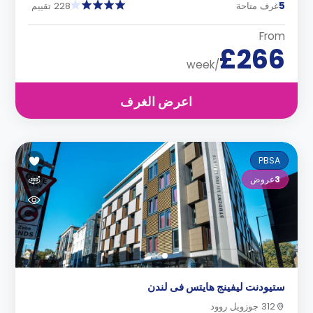
5
غرف متاحة
228 تقييم
From
£266
/week
اعرض الغرف
PBSA
3
عروض
ستيودنت ليفينج هايتس فى لندن
312 جوزويل روود