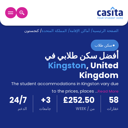
الرئيسية
عربي
GBP
الصفحة الرئيسية
/
أماكن الإقامة
/
المملكة المتحدة
/
كنجستون
سكن طلاب
دخول
أفضل سكن طلابي في
حجز
Kingston
,
United
السكن
من
Kingdom
نحن؟
The student accommodations in Kingston vary due
المدونة
أخبر
to the prices, places
...
Read More
أصدقائك
24/7
+
3
£252.50
58
و
كن
عقارات
من
/
WEEK
جامعات
الدعم
اكسب
شريكا
الدعم