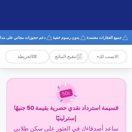
الدعم
و
عبر
المساعدة
الهاتف
اتصل
بنا
كيف
جميع العقارات معتمدة
بدون رسوم خفية
دعم حجوزات مجاني على مدار 4/7
تعمل؟
الأسئلة
الشائعة
الخريطة
الانسب لك
تنقيح النتائج
50
£
قسيمة استرداد نقدي حصرية بقيمة 50 جنيهًا
إسترلينيًا
ساعد أصدقاءك في العثور على سكن طلابي