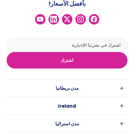
بأفضل الأسعار!
اشترك
مدن بريطانيا
لندن
Ireland
بارامنجهام
دبلين
جلاسكو
مدن استراليا
كورك
ليفربول