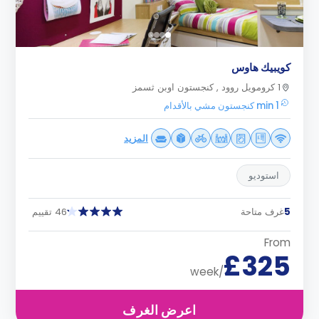
كويبيك هاوس
1 كرومويل روود , كنجستون اوبن ثسمز
1 min كنجستون مشي بالأقدام
المزيد
استوديو
5
غرف متاحة
46 تقييم
From
£325
/week
اعرض الغرف