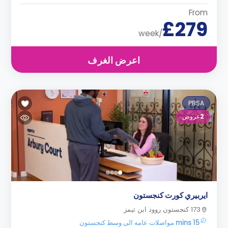
From
£279
/week
اعرض الغرف
PBSA
2
عروض
ايربيري كورت كنجستون
173 كنجستون روود ابن ثيمز
15 mins مواصلات عامه الى وسط كنجستون