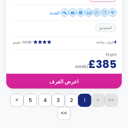
المزيد
استوديو
4
غرف متاحة
269 تقييم
From
£385
/week
اعرض الغرف
...
5
4
3
2
1
>
<
<<
>>