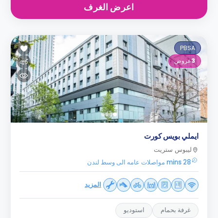
اعرض الغرف
PBSA
3
عروض
ايملي بويس كورت
ليبوس ستريت
28 mins مواصلات عامه الى وسط لندن
المزيد
غرفة بحمام
استوديو