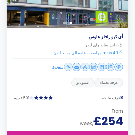
أى كيو رافلز هاوس
6 ليك سايد واي لندن
40 mins مواصلات عامه الى وسط لندن
المزيد
غرفة بحمام
استوديو
8
غرف متاحة
501 تقييم
From
£254
/week