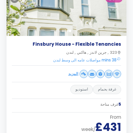
Finsbury House - Flexible Tenancies
323 , جرين لاندز , هاكني , لندن
38 mins مواصلات عامه الى وسط لندن
المزيد
غرفة بحمام
استوديو
5
غرف متاحة
From
£431
/week