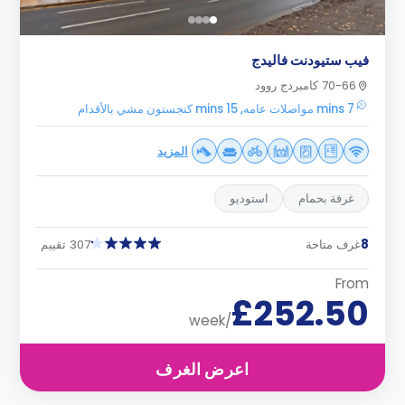
فيب ستيودنت فاليدج
70-66 كامبردج روود
7 mins مواصلات عامه, 15 mins كنجستون مشي بالأقدام
المزيد
غرفة بحمام
استوديو
8
غرف متاحة
307 تقييم
From
£252.50
/week
اعرض الغرف