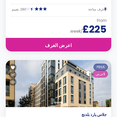
8
غرف متاحة
280 تقييم
From
£225
/week
اعرض الغرف
PBSA
1
عرض
جلاس يارد بلدنج