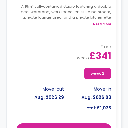
A 19m² self-contained studio featuring a double
bed, wardrobe, workspace, en-suite bathroom,
private lounge area, and a private kitchenette.
Double occupancy is available at no extra
Read more
cost.
From
£341
Week
/
3 week
Move-out
Move-in
29 Aug, 2026
08 Aug, 2026
£1,023
Total: