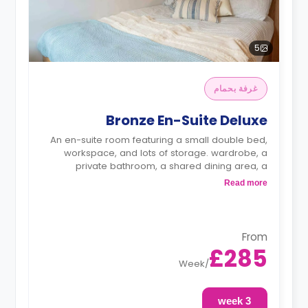
5
غرفة بحمام
Bronze En-Suite Deluxe
An en-suite room featuring a small double bed,
workspace, and lots of storage. wardrobe, a
private bathroom, a shared dining area, a
shared lounge area, and a shared kitchen.
Read more
From
£285
Week
/
3 week