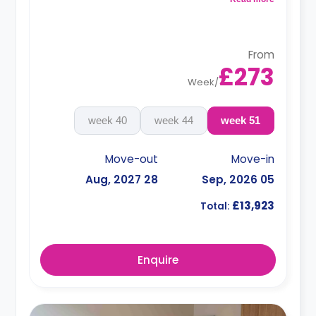
From
£273
Week
/
40 week
44 week
51 week
Move-out
Move-in
28 Aug, 2027
05 Sep, 2026
£13,923
Total:
Enquire