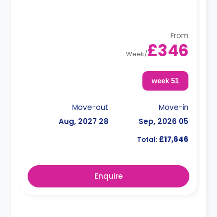
From
£346
Week
/
51 week
Move-out
Move-in
28 Aug, 2027
05 Sep, 2026
£17,646
Total:
Enquire