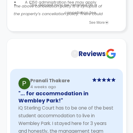
A £150 administration fee may apply.
The deposit may be retained as a
The above cancellation policy is a synopsis of
cancellation fee.
the property’s cancellation policy. There could
be a few changes incorporated from time to
See More
time. Hence, we recommend you review the full
accommodation contract for a comprehensive
understanding of their cancellation policies.
Reviews
?
Pranali Thakare
4 weeks ago
"… for accommodation in
Wembley Park!"
iQ Sterling Court has to be one of the best
student accommodation to live in
Wembley Park. I stayed here for 3 years
and honestly, the management team