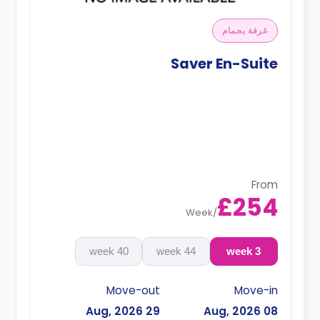
غرفة بحمام
Saver En-Suite
From
£254
Week
/
40 week
44 week
3 week
Move-out
Move-in
29 Aug, 2026
08 Aug, 2026