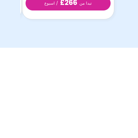
£266
تبدا من
/ اسبوع
أفضل غرف الطلاب
بأفضل الأسعار!