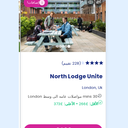
إضافات!
1
(
228 تقييم
)
 Unite
North Lodge Unite
ondon
,
Uk
London
,
Uk
30 mins مواصلات عامه الى وسط London
28 mins مواصلات عامه الى وسط London
الأقل:
£266
-
الأعلى:
£373
الأقل:
£225