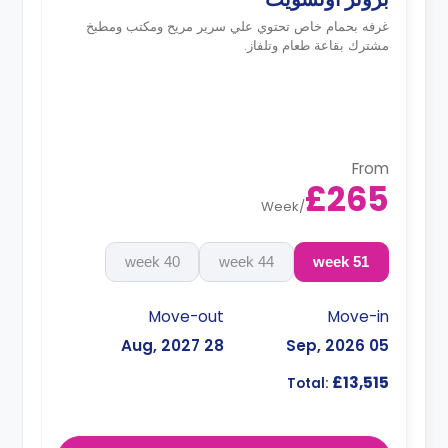
غرفه بحمام خاص تحتوي علي سرير مريح ومكتب ومطبخ
مشترك بقاعة طعام وتلفاز.
From
£265
Week
/
40 week
44 week
51 week
Move-out
Move-in
28 Aug, 2027
05 Sep, 2026
£13,515
Total: