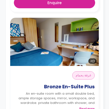
Enquire
3
غرفة بحمام
Bronze En-Suite Plus
An en-suite room with a small double bed,
ample storage spaces, mirror, workspace, and
wardrobe. private bathroom with shower, and
shared kitchen.
Read more