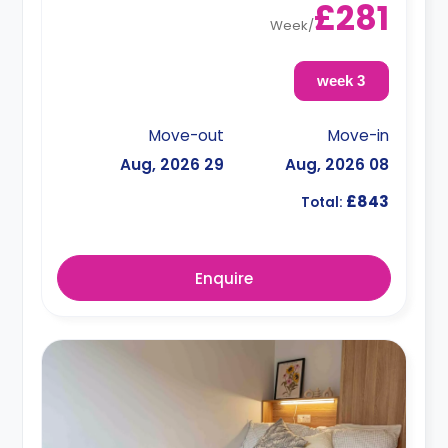
£281
Week
/
3 week
Move-out
Move-in
29 Aug, 2026
08 Aug, 2026
£843
Total:
Enquire