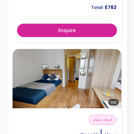
£762
Total:
Enquire
6
غرفة بحمام
برونز أونسويت