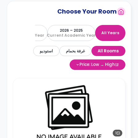
Choose Your Room
2026 – 2027
2025 – 2026
All Years
Next Academic Year
Current Academic Year
All Rooms
غرفة بحمام
استوديو
Price: Low → High
1