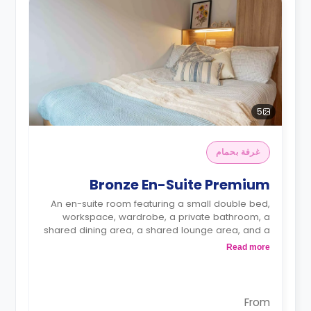
5
غرفة بحمام
Bronze En-Suite Premium
An en-suite room featuring a small double bed,
workspace, wardrobe, a private bathroom, a
shared dining area, a shared lounge area, and a
shared open-plan kitchen.
Read more
From