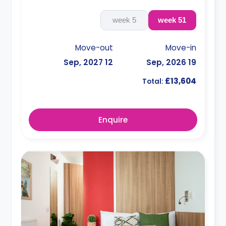
5 week
51 week
Move-out
Move-in
12 Sep, 2027
19 Sep, 2026
£13,604
Total:
Enquire