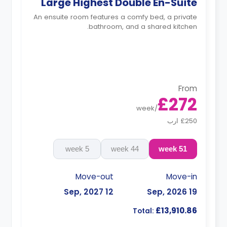
Large Highest Double En-Suite
An ensuite room features a comfy bed, a private
bathroom, and a shared kitchen.
From
£272
week
/
£250 ارب
5 week
44 week
51 week
Move-out
Move-in
12 Sep, 2027
19 Sep, 2026
£13,910.86
Total: