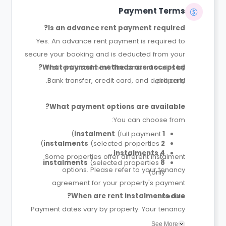
Payment Terms
Is an advance rent payment required?
Yes. An advance rent payment is required to
secure your booking and is deducted from your
What payment methods are accepted?
first rent instalment. The amount varies by
Bank transfer, credit card, and debit card.
property.
What payment options are available?
You can choose from:
(full payment)
1 instalment
(selected properties)
2 instalments
4 instalments
Some properties offer different instalment
(selected properties
8 instalments
options. Please refer to your tenancy
only)
agreement for your property's payment
When are rent instalments due?
schedule.
Payment dates vary by property. Your tenancy
agreement will confirm the exact instalment
See More