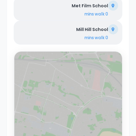
Met Film School
walk
0 mins
Mill Hill School
walk
0 mins