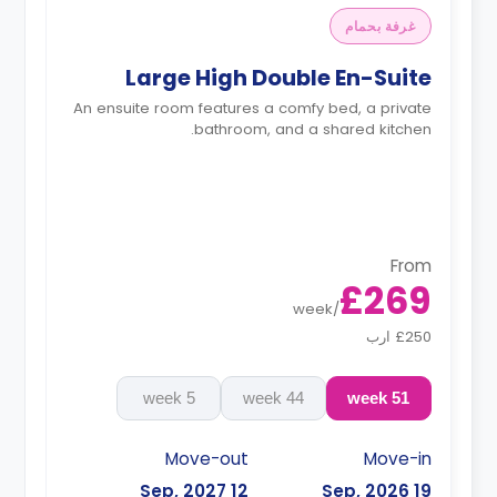
غرفة بحمام
Large High Double En-Suite
An ensuite room features a comfy bed, a private
bathroom, and a shared kitchen.
From
£269
week
/
£250 ارب
5 week
44 week
51 week
Move-out
Move-in
12 Sep, 2027
19 Sep, 2026