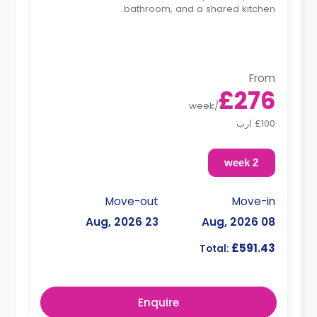
bathroom, and a shared kitchen.
From
£276
week
/
£100 ارب
2 week
Move-out
Move-in
23 Aug, 2026
08 Aug, 2026
£591.43
Total:
Enquire