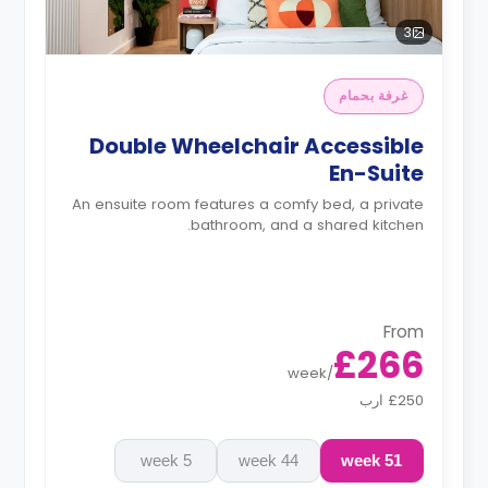
3
غرفة بحمام
Double Wheelchair Accessible
En-Suite
An ensuite room features a comfy bed, a private
bathroom, and a shared kitchen.
From
£266
week
/
£250 ارب
5 week
44 week
51 week