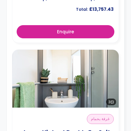
£13,757.43
Total:
Enquire
3
غرفة بحمام