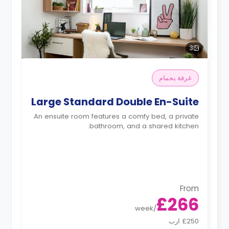
3
غرفة بحمام
Large Standard Double En-Suite
An ensuite room features a comfy bed, a private
bathroom, and a shared kitchen.
From
£266
week
/
£250 ارب