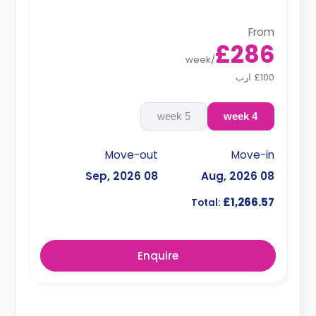
From
£286
week
/
£100 ارب
5 week
4 week
Move-out
Move-in
08 Sep, 2026
08 Aug, 2026
£1,266.57
Total:
Enquire