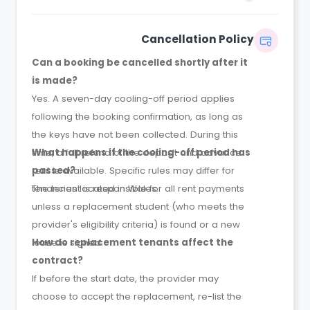
dates.
Cancellation Policy
Can a booking be cancelled shortly after it
is made?
Yes. A seven-day cooling-off period applies
following the booking confirmation, as long as
the keys have not been collected. During this
time, a full refund of the deposit and advance
What happens if the cooling-off period has
rent is available. Specific rules may differ for
passed?
tenancies located in Wales.
The tenant is responsible for all rent payments
unless a replacement student (who meets the
provider's eligibility criteria) is found or a new
lease is signed.
How do replacement tenants affect the
contract?
If before the start date, the provider may
choose to accept the replacement, re-list the