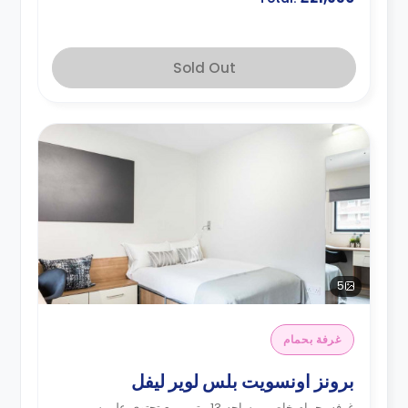
Sold Out
5
غرفة بحمام
برونز اونسويت بلس لوير ليفل
غرفه بحمام خاص بمساحه 13 متر مربع تحتوي علي سرير