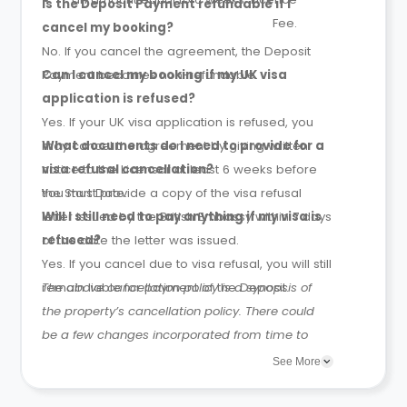
Is the Deposit Payment refundable if I
Fee.
cancel my booking?
No. If you cancel the agreement, the Deposit
Payment becomes non-refundable.
Can I cancel my booking if my UK visa
application is refused?
Yes. If your UK visa application is refused, you
may cancel the agreement by giving written
What documents do I need to provide for a
notice to the Licensor at least 6 weeks before
visa refusal cancellation?
the Start Date.
You must provide a copy of the visa refusal
letter issued by the British Embassy within 7 days
Will I still need to pay anything if my visa is
of the date the letter was issued.
refused?
Yes. If you cancel due to visa refusal, you will still
remain liable for payment of the Deposit.
The above cancellation policy is a synopsis of
the property’s cancellation policy. There could
be a few changes incorporated from time to
time. Hence, we recommend you review the full
See More
Accommodation Contract for a comprehensive
understanding of their cancellation policies.