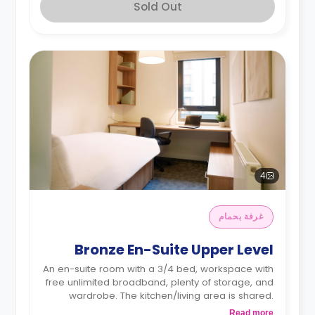
Sold Out
4
غرفة بحمام
Bronze En-Suite Upper Level
An en-suite room with a 3/4 bed, workspace with
free unlimited broadband, plenty of storage, and
wardrobe. The kitchen/living area is shared.
Located on the 1st or the 2nd floor.
Read more