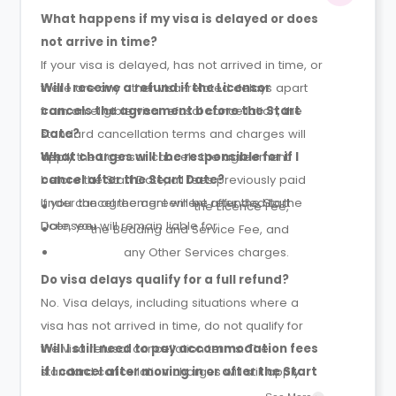
What happens if my visa is delayed or does
not arrive in time?
If your visa is delayed, has not arrived in time, or
there are any other visa-related delays apart
Will I receive a refund if the Licensor
from an eligible visa refusal cancellation, the
cancels the agreement before the Start
standard cancellation terms and charges will
Date?
apply.
Yes. If the Licensor cancels the agreement
What charges will I be responsible for if I
before the Start Date, all fees previously paid
cancel after the Start Date?
under the agreement will be refunded to the
If you cancel the agreement after the Start
the Licence Fee,
Licensee.
Date, you will remain liable for:
the Bedding and Service Fee, and
any Other Services charges.
Do visa delays qualify for a full refund?
No. Visa delays, including situations where a
visa has not arrived in time, do not qualify for
the visa refusal cancellation terms. The
Will I still need to pay accommodation fees
standard cancellation charges will still apply.
if I cancel after moving in or after the Start
Date?