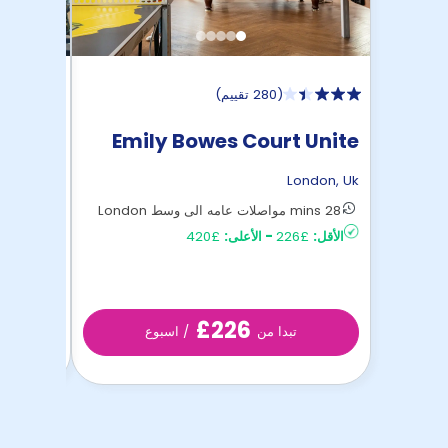
(
280 تقييم
)
eights
Emily Bowes Court Unite
Unite
ondon
,
Uk
London
,
Uk
28 mins مواصلات عامه الى وسط London
28 mins مواصلات عامه الى وسط London
الأقل:
£226
-
الأعلى:
£420
الأقل:
£352
£226
تبدا من
/ اسبوع