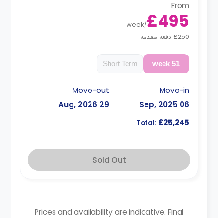
From
£495
week
/
£250 دفعة مقدمة
Short Term
51 week
Move-out
Move-in
29 Aug, 2026
06 Sep, 2025
£25,245
Total:
Sold Out
Prices and availability are indicative. Final