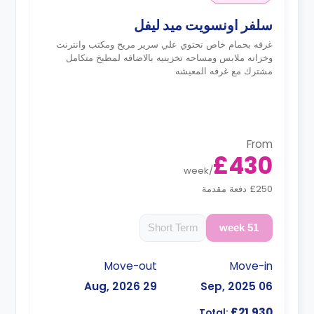
سلفر اونسويت ميد ليفل
غرفه بحمام خاص تحتوي علي سرير مريح ومكتب وانترنت
وخزانه ملابس ومساحه تخزينيه بالاضافه لمطبخ متكامل
مشترك مع غرفه المعيشه
From
£430
week
/
£250 دفعة مقدمة
Short Term
51 week
Move-out
Move-in
29 Aug, 2026
06 Sep, 2025
£21,930
Total: