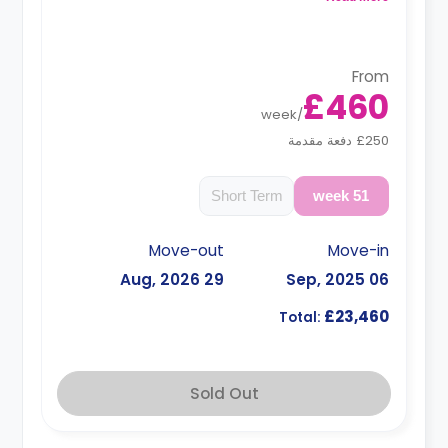
From
£460
week
/
£250 دفعة مقدمة
Short Term
51 week
Move-out
Move-in
29 Aug, 2026
06 Sep, 2025
£23,460
Total:
Sold Out