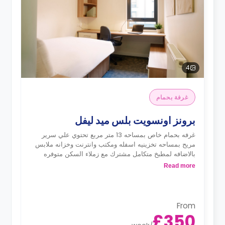
4
غرفة بحمام
برونز اونسويت بلس ميد ليفل
غرفه بحمام خاص بمساحه 13 متر مربع تحتوي علي سرير
مريح بمساحه تخزينيه اسفله ومكتب وانترنت وخزانه ملابس
بالاضافه لمطبخ متكامل مشترك مع زملاء السكن متوفره
بالدور الثالث والرابع
Read more
From
£350