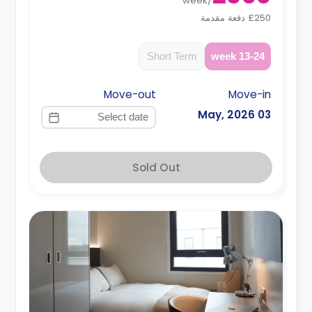
week
/
£250 دفعة مقدمة
Short Term
13-24 week
Move-out
Move-in
03 May, 2026
Sold Out