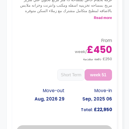
مريح بمساحه تخزينيه اسفله ومكتب وانترنت وخزانه ملابس
بالاضافه لمطبخ متكامل مشترك مع زملاء السكن متوفره
بالدور الاول والثاني
Read more
From
£450
week
/
£250 دفعة مقدمة
Short Term
51 week
Move-out
Move-in
29 Aug, 2026
06 Sep, 2025
£22,950
Total: