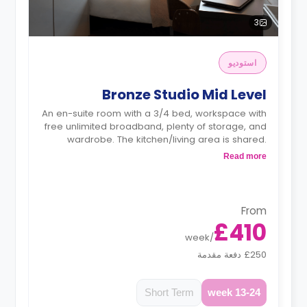
3
استوديو
Bronze Studio Mid Level
An en-suite room with a 3/4 bed, workspace with
free unlimited broadband, plenty of storage, and
wardrobe. The kitchen/living area is shared.
Located on the 1st or the 2nd floor.
Read more
From
£410
week
/
£250 دفعة مقدمة
Short Term
13-24 week