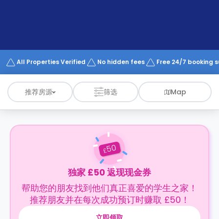
support
Contact
us
How
It
Works
FAQs
All Properties Verified
No hidden fees
Free 24/7 booking 
推荐房源
筛选
Map
50
£
独家 £50 返现现金券
帮助您的朋友找到他们真正喜爱的学生之家！
推荐朋友并在每次成功预订时赚取 £50！
立即领取