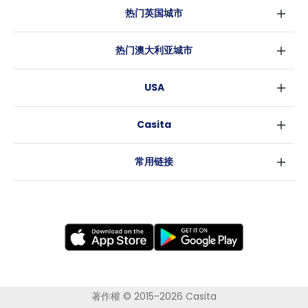
热门英国城市
伦敦
热门澳大利亚城市
伯明翰
悉尼
格拉斯哥
USA
墨尔本
利物浦
纽约
布里斯班
爱丁堡
Casita
沃斯堡
珀斯
曼彻斯特
消息
洛杉矶
阿德莱德
利兹
常用链接
亚特兰大
堪培拉
谢菲尔德
罗利
布里斯托
新奥尔良
卡迪夫
考文垂
莱斯特
布拉德福德
纽卡斯尔
著作權 © 2015-2026 Casita