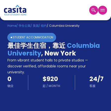
Home
ZH
USD
Home
/
学生公寓
/
美国
/
纽约
/
Columbia University
登
STUDENT ACCOMMODATION
入
最佳学生住宿，靠近
Columbia
Booking
University
,
New York
Accommodation
About
From vibrant student halls to private studios —
us
discover verified, affordable rooms near your
Blog
university.
Refer
0
$920
24/7
And
Become
Earn
物业
起
/
MONTH
客服
A
Partner
Help
and
Phone
Support