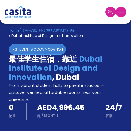
Home
ZH
AED
Home
/
学生公寓
/
阿拉伯联合酋长国
/
迪拜
/
Dubai Institute of Design and Innovation
登
入
STUDENT ACCOMMODATION
Booking
最佳学生住宿，靠近
Dubai
Accommodation
Institute of Design and
About
us
Innovation
,
Dubai
Blog
From vibrant student halls to private studios —
Refer
discover verified, affordable rooms near your
And
university.
Become
Earn
0
AED4,996.45
24/7
A
Partner
物业
起
/
MONTH
客服
Help
and
Phone
Support