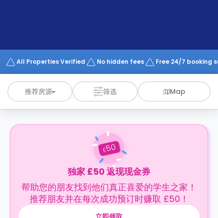
support
Contact
us
How
It
Works
FAQs
All Properties Verified
No hidden fees
Free 24/7 booking 
推荐房源
筛选
Map
50
£
独家 £50 返现现金券
帮助您的朋友找到他们真正喜爱的学生之家！
推荐朋友并在每次成功预订时赚取 £50！
立即领取