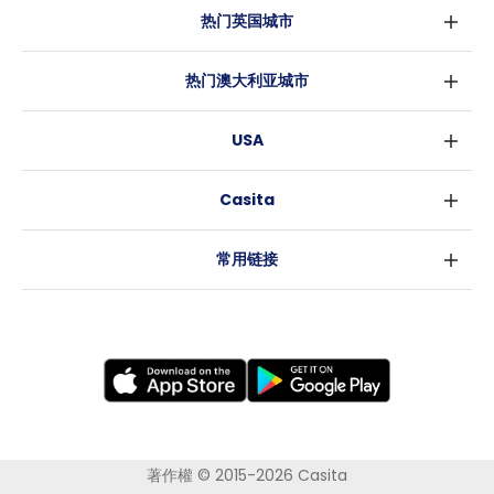
热门英国城市
伦敦
热门澳大利亚城市
伯明翰
悉尼
格拉斯哥
USA
墨尔本
利物浦
纽约
布里斯班
爱丁堡
Casita
沃斯堡
珀斯
曼彻斯特
消息
洛杉矶
阿德莱德
利兹
常用链接
亚特兰大
堪培拉
谢菲尔德
罗利
布里斯托
新奥尔良
卡迪夫
考文垂
莱斯特
布拉德福德
纽卡斯尔
著作權 © 2015-2026 Casita