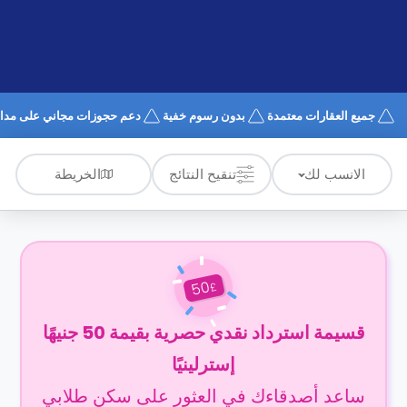
الدعم
و
عبر
المساعدة
الهاتف
اتصل
بنا
كيف
جميع العقارات معتمدة
بدون رسوم خفية
دعم حجوزات مجاني على مدار 4/7
تعمل؟
الأسئلة
الشائعة
الخريطة
الانسب لك
تنقيح النتائج
50
£
قسيمة استرداد نقدي حصرية بقيمة 50 جنيهًا
إسترلينيًا
ساعد أصدقاءك في العثور على سكن طلابي