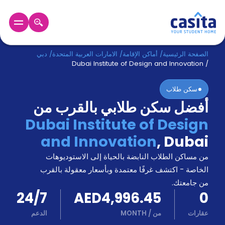
الرئيسية
عربي
AED
الصفحة الرئيسية
/
أماكن الإقامة
/
الامارات العربية المتحدة
/
دبي
Dubai Institute of Design and Innovation
/
دخول
سكن طلاب
أفضل سكن طلابي بالقرب من
حجز
السكن
Dubai Institute of Design
من
and Innovation
,
Dubai
نحن؟
المدونة
من مساكن الطلاب النابضة بالحياة إلى الاستوديوهات
أخبر
أصدقائك
الخاصة - اكتشف غرفًا معتمدة وبأسعار معقولة بالقرب
و
من جامعتك.
كن
اكسب
24/7
AED4,996.45
0
شريكا
عقارات
من
/
MONTH
الدعم
الدعم