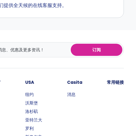
寓。我们提供全天候的在线客服支持。
订阅
市
USA
Casita
常用链接
纽约
消息
沃斯堡
洛杉矶
亚特兰大
罗利