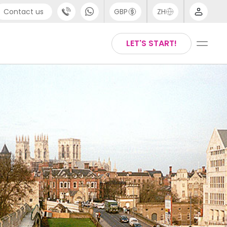
Contact us
GBP
ZH
port
Arabic
LET'S START!
4 (0) 20 3871 8666
Chinese
1 (80) 3711 1326
English
 (646) 718 6172
Thai