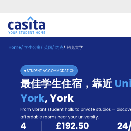
Home
/
学生公寓
/
英国
/
约克
/
约克大学
Home
ZH
GBP
登
入
STUDENT ACCOMMODATION
Booking
最佳学生住宿，靠近
Uni
Accommodation
About
us
York
,
York
Blog
Refer
From vibrant student halls to private studios — discove
And
affordable rooms near your university.
Become
Earn
4
£192.50
24
A