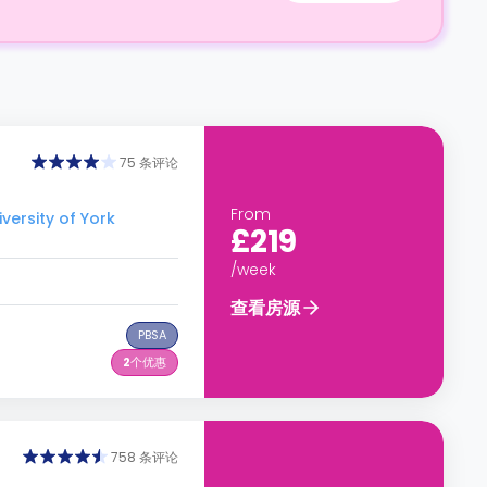
75 条评论
From
rsity of York
£219
/week
查看房源
PBSA
2
个优惠
758 条评论