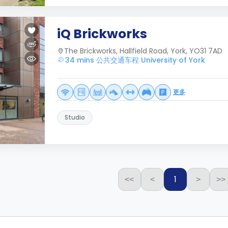
iQ Brickworks
The Brickworks, Hallfield Road, York, YO31 7AD
34 mins 公共交通车程 University of York
更多
Studio
1
<<
<
>
>>