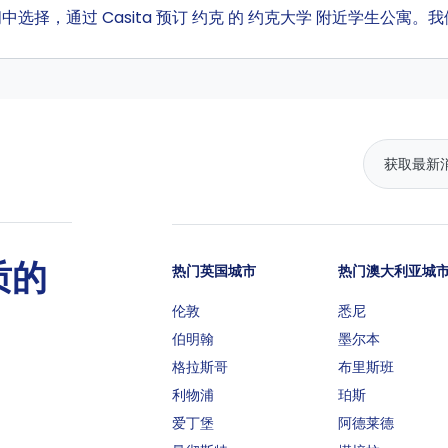
间中选择，通过 Casita 预订 约克 的 约克大学 附近学生公
质的
热门英国城市
热门澳大利亚城
伦敦
悉尼
伯明翰
墨尔本
格拉斯哥
布里斯班
利物浦
珀斯
爱丁堡
阿德莱德