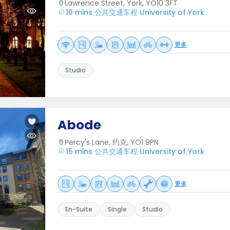
Lawrence Street, York, YO10 3FT
10 mins 公共交通车程 University of York
更多
Studio
Abode
Percy's Lane, 约克, YO1 9PN
15 mins 公共交通车程 University of York
更多
En-Suite
Single
Studio