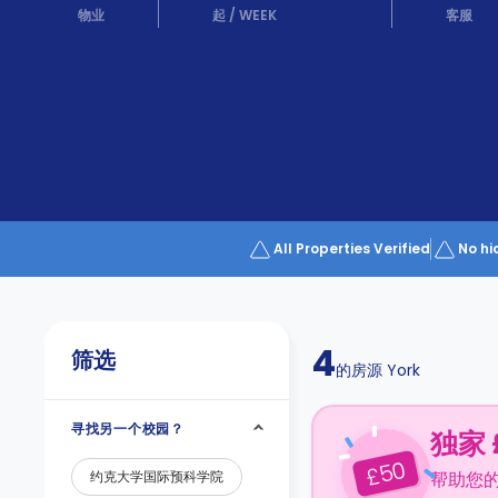
Partner
物业
起
/
WEEK
客服
Help
and
Phone
Support
support
Contact
us
How
It
Works
FAQs
All Properties Verified
No hi
4
筛选
的房源
York
寻找另一个校园？
独家 
50
£
约克大学国际预科学院
帮助您