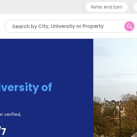
Refer And Earn
Phone sup
City, University or Property
Search by
UK - +4
IN - +9
US - +1
versity of
r verified,
/7