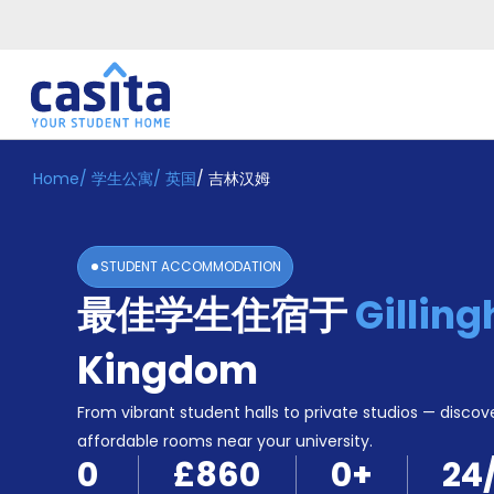
Home
/
学生公寓
/
英国
/
吉林汉姆
Home
ZH
GBP
登
入
STUDENT ACCOMMODATION
Booking
最佳学生住宿于
Gillin
Accommodation
About
us
Kingdom
Blog
Refer
From vibrant student halls to private studios — discove
And
affordable rooms near your university.
Become
Earn
0
£860
0
+
24
A