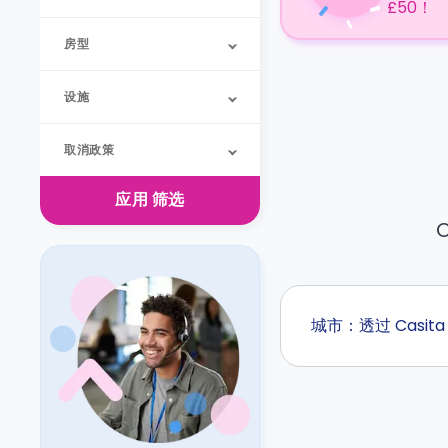
£50！
房型
设施
取消政策
应用
筛选
O
城市：透过 Casi