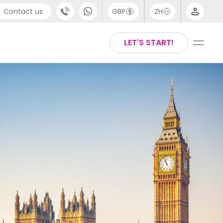
Contact us
GBP
ZH
port
Arabic
LET'S START!
4 (0) 20 3871 8666
Chinese
1 (80) 3711 1326
English
 (646) 718 6172
Thai