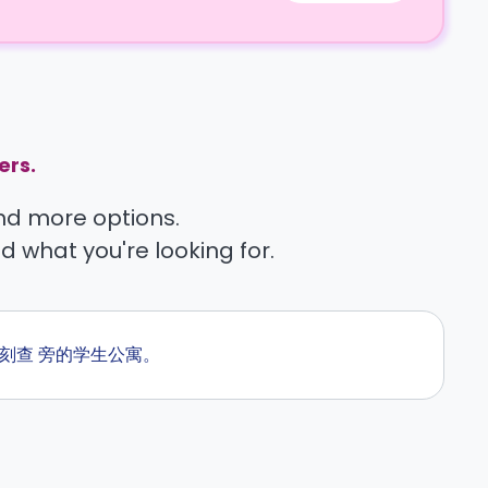
ers.
find more options.
nd what you're looking for.
。即刻查 旁的学生公寓。