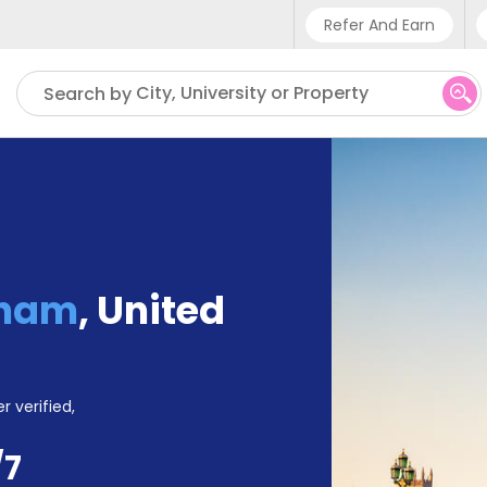
Refer And Earn
Phone sup
City, University or Property
Search by
UK - +4
IN - +9
US - +1
gham
,
United
r verified,
/7