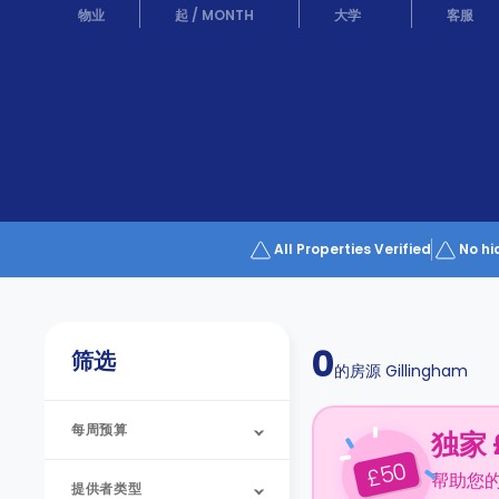
Partner
物业
起
/
MONTH
大学
客服
Help
and
Phone
Support
support
Contact
us
How
It
Works
FAQs
All Properties Verified
No hi
0
筛选
的房源
Gillingham
每周预算
独家 
50
£
帮助您
提供者类型