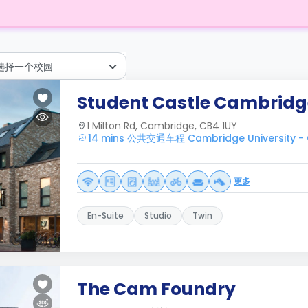
选择一个校园
Student Castle Cambridg
1 Milton Rd, Cambridge, CB4 1UY
14 mins 公共交通车程 Cambridge University - C
更多
En-Suite
Studio
Twin
The Cam Foundry