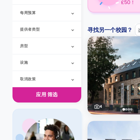
£50！
每周预算
寻找另一个校园？
提供者类型
房型
设施
取消政策
应用
筛选
4