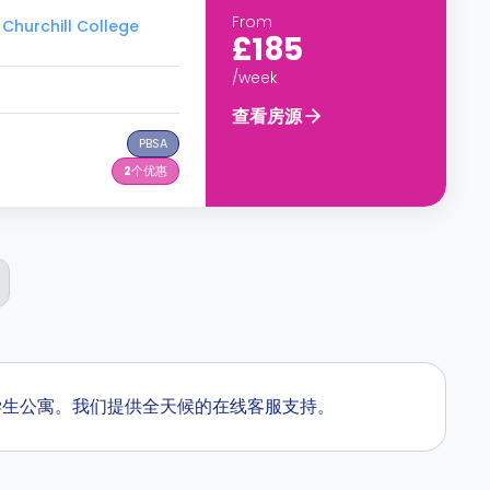
From
hurchill College
£185
/week
查看房源
PBSA
2
个优惠
 附近学生公寓。我们提供全天候的在线客服支持。