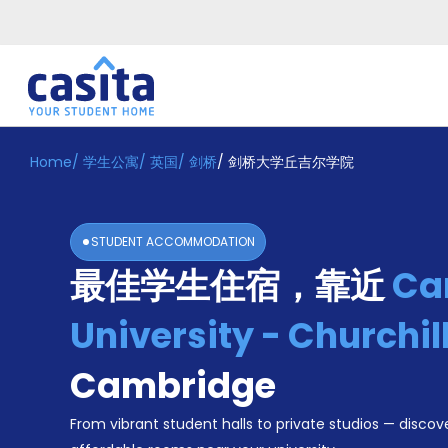
Home
/
学生公寓
/
英国
/
剑桥
/
剑桥大学丘吉尔学院
Home
ZH
GBP
登
入
STUDENT ACCOMMODATION
Booking
最佳学生住宿，靠近
Ca
Accommodation
About
us
University - Churchil
Blog
Refer
Cambridge
And
Become
Earn
From vibrant student halls to private studios — discove
A