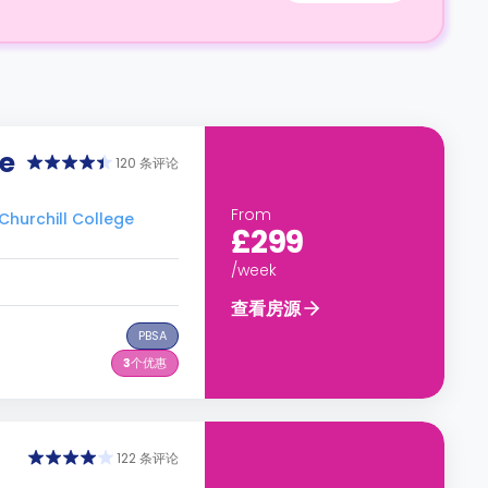
e
120 条评论
From
hurchill College
£299
/week
查看房源
PBSA
3
个优惠
122 条评论