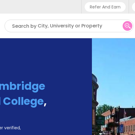
Refer And Earn
Phone sup
City, University or Property
Search by
UK - +4
IN - +9
US - +1
mbridge
l College
,
r verified,