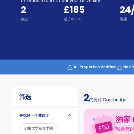
Partner
affordable rooms near your university.
Help
2
£185
24
and
Phone
Support
物业
起
/
WEEK
客服
support
Contact
us
How
It
Works
FAQs
All Properties Verified
No hi
2
筛选
的房源
Cambridge
寻找另一个校园？
独家 
50
£
剑桥大学基督学院
帮助您