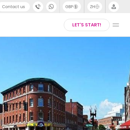
Contact us
GBP
ZH
port
Arabic
LET'S START!
4 (0) 20 3871 8666
Chinese
1 (80) 3711 1326
English
 (646) 718 6172
Thai