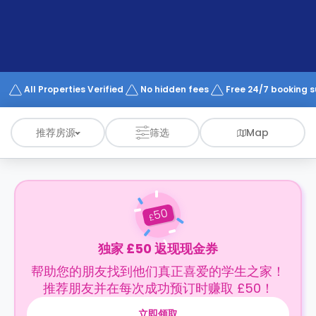
support
Contact
us
How
It
Works
FAQs
All Properties Verified
No hidden fees
Free 24/7 booking 
推荐房源
筛选
Map
50
£
独家 £50 返现现金券
帮助您的朋友找到他们真正喜爱的学生之家！
推荐朋友并在每次成功预订时赚取 £50！
立即领取