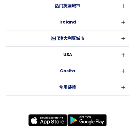
热门英国城市
伦敦
Ireland
伯明翰
都柏林
格拉斯哥
热门澳大利亚城市
科克
利物浦
悉尼
高威
爱丁堡
USA
墨尔本
曼彻斯特
纽约
布里斯班
利兹
Casita
沃斯堡
珀斯
谢菲尔德
消息
洛杉矶
阿德莱德
布里斯托
常用链接
亚特兰大
堪培拉
卡迪夫
罗利
考文垂
新奥尔良
莱斯特
布拉德福德
纽卡斯尔