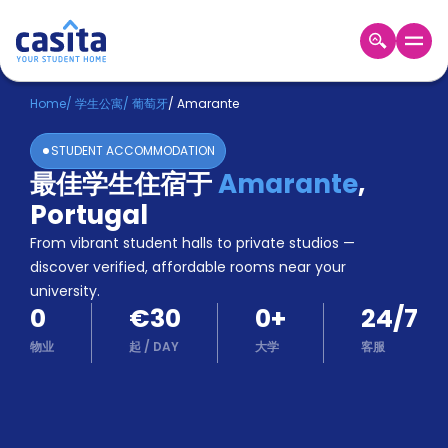
Home
ZH
EUR
Home
/
学生公寓
/
葡萄牙
/
Amarante
登
STUDENT ACCOMMODATION
入
最佳学生住宿于
Amarante
,
Booking
Portugal
Accommodation
About
From vibrant student halls to private studios —
us
discover verified, affordable rooms near your
Blog
university.
Refer
0
€30
0
+
24/7
And
Become
Earn
物业
起
/
DAY
大学
客服
A
Partner
Help
and
Phone
Support