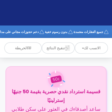
الدعم
و
عبر
المساعدة
الهاتف
اتصل
بنا
كيف
جميع العقارات معتمدة
بدون رسوم خفية
دعم حجوزات مجاني على مدار 4/7
تعمل؟
الأسئلة
الشائعة
الخريطة
الانسب لك
تنقيح النتائج
50
£
قسيمة استرداد نقدي حصرية بقيمة 50 جنيهًا
إسترلينيًا
ساعد أصدقاءك في العثور على سكن طلابي