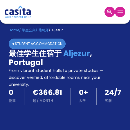
Home
ZH
EUR
Home
/
学生公寓
/
葡萄牙
/
Aljezur
登
STUDENT ACCOMMODATION
入
最佳学生住宿于
Aljezur
,
Booking
Portugal
Accommodation
About
From vibrant student halls to private studios —
us
discover verified, affordable rooms near your
Blog
university.
Refer
0
€366.81
0
+
24/7
And
Become
Earn
物业
起
/
MONTH
大学
客服
A
Partner
Help
and
Phone
Support