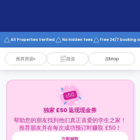
support
Contact
us
How
It
Works
FAQs
All Properties Verified
No hidden fees
Free 24/7 booking 
推荐房源
筛选
Map
50
£
独家 £50 返现现金券
帮助您的朋友找到他们真正喜爱的学生之家！
推荐朋友并在每次成功预订时赚取 £50！
立即领取