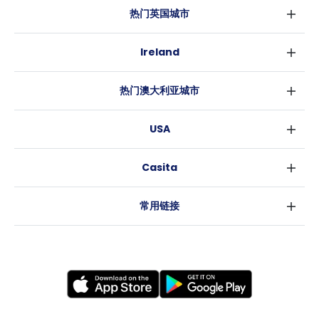
热门英国城市
伦敦
Ireland
伯明翰
都柏林
格拉斯哥
热门澳大利亚城市
科克
利物浦
悉尼
高威
爱丁堡
USA
墨尔本
曼彻斯特
纽约
布里斯班
利兹
Casita
沃斯堡
珀斯
谢菲尔德
消息
洛杉矶
阿德莱德
布里斯托
常用链接
亚特兰大
堪培拉
卡迪夫
罗利
考文垂
新奥尔良
莱斯特
布拉德福德
纽卡斯尔