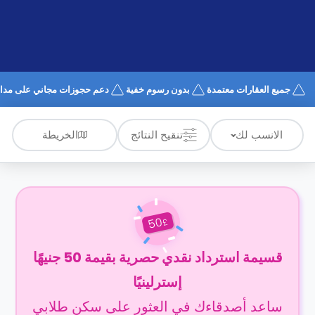
الدعم
و
عبر
المساعدة
الهاتف
اتصل
بنا
كيف
جميع العقارات معتمدة
بدون رسوم خفية
دعم حجوزات مجاني على مدار 4/7
تعمل؟
الأسئلة
الشائعة
الخريطة
الانسب لك
تنقيح النتائج
50
£
قسيمة استرداد نقدي حصرية بقيمة 50 جنيهًا
إسترلينيًا
ساعد أصدقاءك في العثور على سكن طلابي