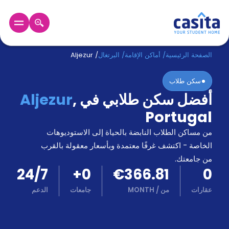
الرئيسية
عربي
EUR
الصفحة الرئيسية
/
أماكن الإقامة
/
البرتغال
/
Aljezur
سكن طلاب
دخول
أفضل سكن طلابي في
,
Aljezur
حجز
Portugal
السكن
من
من مساكن الطلاب النابضة بالحياة إلى الاستوديوهات
نحن؟
الخاصة - اكتشف غرفًا معتمدة وبأسعار معقولة بالقرب
المدونة
من جامعتك.
أخبر
24/7
+
0
€366.81
0
أصدقائك
و
عقارات
من
/
MONTH
جامعات
الدعم
كن
اكسب
شريكا
الدعم