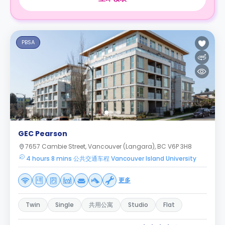
PBSA
GEC Pearson
7657 Cambie Street, Vancouver (Langara), BC V6P 3H8
4 hours 8 mins 公共交通车程 Vancouver Island University
更多
Twin
Single
共用公寓
Studio
Flat