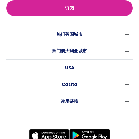
订阅
热门英国城市
伦敦
热门澳大利亚城市
伯明翰
悉尼
格拉斯哥
USA
墨尔本
利物浦
纽约
布里斯班
爱丁堡
Casita
沃斯堡
珀斯
曼彻斯特
消息
洛杉矶
阿德莱德
利兹
常用链接
亚特兰大
堪培拉
谢菲尔德
罗利
布里斯托
新奥尔良
卡迪夫
考文垂