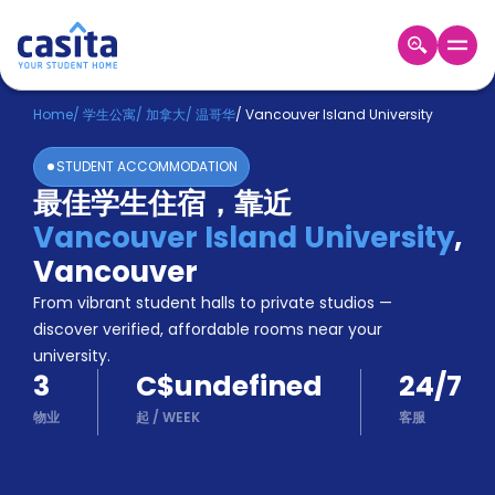
Home
ZH
CAD
Home
/
学生公寓
/
加拿大
/
温哥华
/
Vancouver Island University
登
STUDENT ACCOMMODATION
入
最佳学生住宿，靠近
Booking
Vancouver Island University
,
Accommodation
About
Vancouver
us
From vibrant student halls to private studios —
Blog
discover verified, affordable rooms near your
Refer
university.
And
Become
3
C$undefined
24/7
Earn
A
物业
起
/
WEEK
客服
Partner
Help
and
Phone
Support