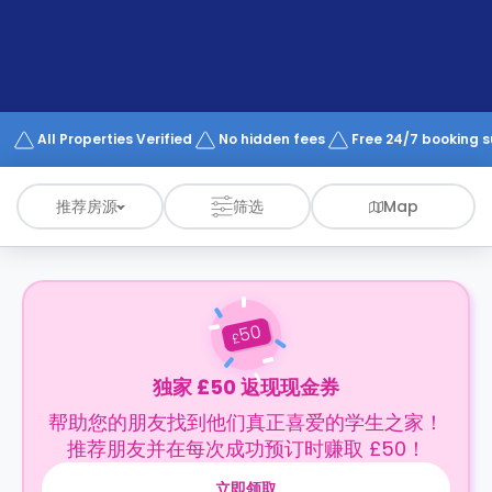
support
Contact
us
How
It
Works
FAQs
All Properties Verified
No hidden fees
Free 24/7 booking 
推荐房源
筛选
Map
50
£
独家 £50 返现现金券
帮助您的朋友找到他们真正喜爱的学生之家！
推荐朋友并在每次成功预订时赚取 £50！
立即领取