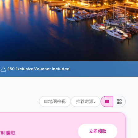
£50 Exclusive Voucher Included
地图检视
推荐房源
立即领取
订时赚取