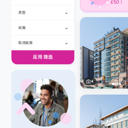
£50！
房型
设施
取消政策
应用
筛选
4