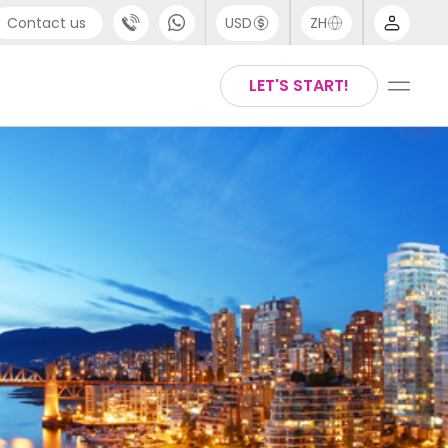
Contact us
USD
ZH
port
Arabic
LET'S START!
4 (0) 20 3871 8666
Chinese
1 (80) 3711 1326
English
 (646) 718 6172
Thai