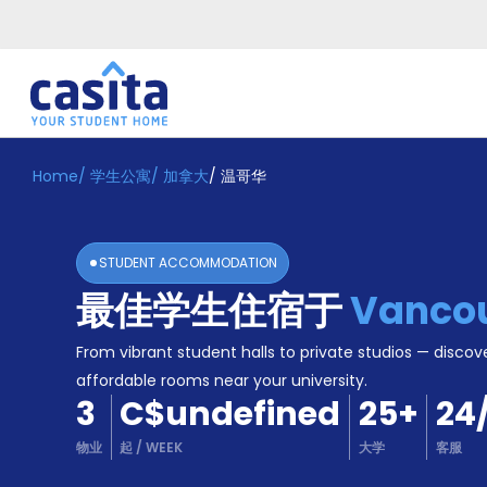
Home
/
学生公寓
/
加拿大
/
温哥华
STUDENT ACCOMMODATION
最佳学生住宿于
Vanco
From vibrant student halls to private studios — discove
affordable rooms near your university.
3
C$undefined
25
+
24
物业
起
/
WEEK
大学
客服