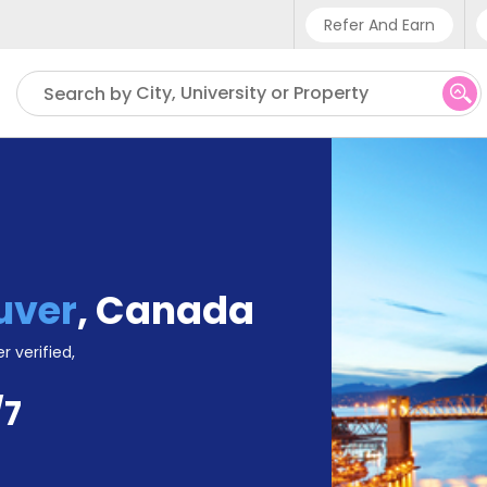
Refer And Earn
Phone sup
City, University or Property
Search by
UK - +4
IN - +9
US - +1
uver
,
Canada
r verified,
/7