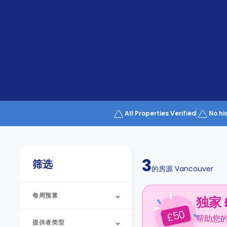
All Properties Verified
No hi
3
筛选
的房源
Vancouver
每周预算
独家 
50
£
帮助您
提供者类型