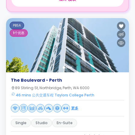
PBSA
1
个优惠
The Boulevard - Perth
89 Stirling St, Northbridge, Perth, WA 6000
46 mins 公共交通车程 Taylors College Perth
更多
Single
Studio
En-Suite