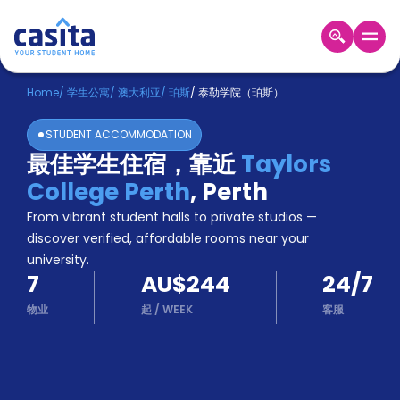
Home
ZH
AUD
Home
/
学生公寓
/
澳大利亚
/
珀斯
/
泰勒学院（珀斯）
登
STUDENT ACCOMMODATION
入
最佳学生住宿，靠近
Taylors
Booking
College Perth
,
Perth
Accommodation
About
From vibrant student halls to private studios —
us
discover verified, affordable rooms near your
Blog
university.
Refer
7
AU$244
24/7
And
Become
Earn
物业
起
/
WEEK
客服
A
Partner
Help
and
Phone
Support