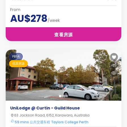
From
AU$278
/week
查看房源
PBSA
优质房源
UniLodge @ Curtin - Guild House
63 Jackson Road, 6152, Karawara, Australia
59 mins 公共交通车程 Taylors College Perth