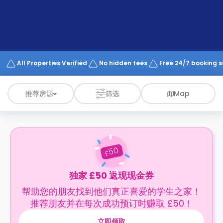
support
Contact
us
How
It
Works
FAQs
All Properties Verified
No hidden fees
Free 24/7 booking 
推荐房源
筛选
Map
50
£
独家 £50 返现现金券
帮助您的朋友找到他们真正喜爱的学生之家！
推荐朋友并在每次成功预订时赚取 £50！
立即领取