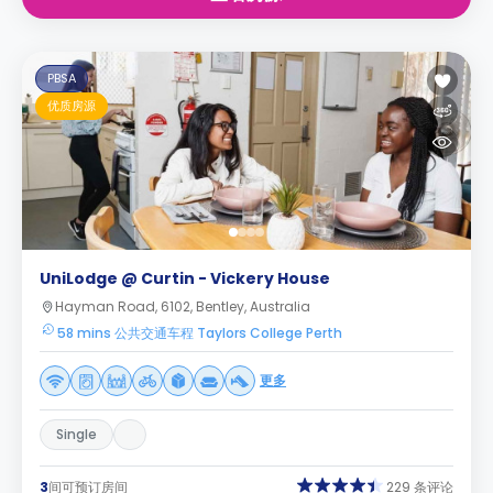
PBSA
优质房源
UniLodge @ Curtin - Vickery House
Hayman Road, 6102, Bentley, Australia
58 mins 公共交通车程 Taylors College Perth
更多
Single
3
间可预订房间
229 条评论