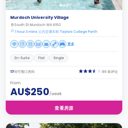
Murdoch University Village
South St Murdoch WA 6150
1 hour 3 mins 公共交通车程 Taylors College Perth
更多
En-Suite
Flat
Single
17
间可预订房间
89 条评论
From
AU$250
/week
查看房源