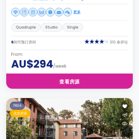
更多
Quadruple
Studio
Single
6
间可预订房间
310 条评论
From
AU$294
/week
查看房源
PBSA
优质房源