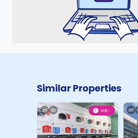
Similar Properties
特惠！
1