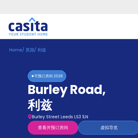
Home
/
英国
/
利兹
Home
ZH
GBP
登
入
可预订房间
2026
Booking
Burley Road
,
Accommodation
About
us
利兹
Blog
Refer
Burley Street Leeds LS3 1LN
And
Become
Earn
查看并预订房间
虚拟导览
A