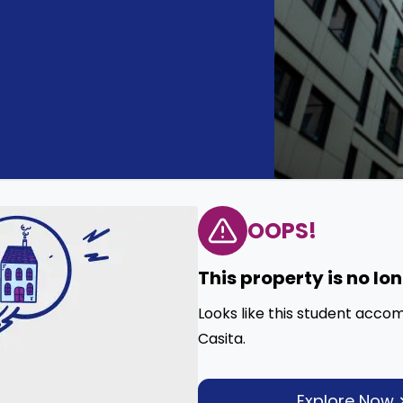
OOPS!
This property is no lo
Looks like this student acco
Casita.
Explore Now