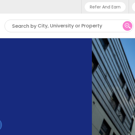
Refer And Earn
Phone sup
City, University or Property
Search by
UK - +4
IN - +9
US - +1