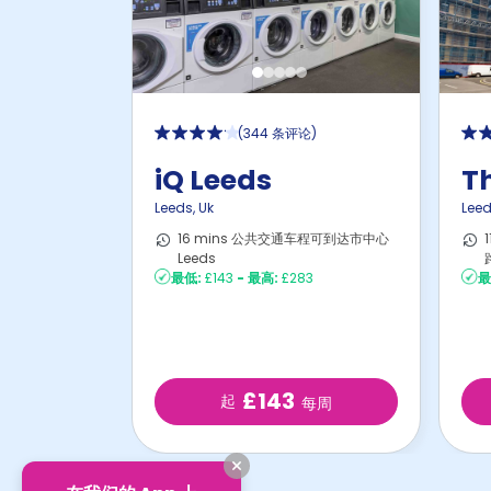
(
344 条评论
)
iQ Leeds
Th
Leeds
,
Uk
Lee
16 mins 公共交通车程可到达市中心
Leeds
最低:
£143
-
最高:
£283
最
£143
起
每周