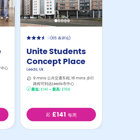
(
65 条评论
)
e
Unite Students
Concept Place
市中心
Leeds
,
Uk
9 mins 公共交通车程, 16 mins 步行
路程可到达Leeds市中心
最低:
£141
-
最高:
£156
£141
起
每周