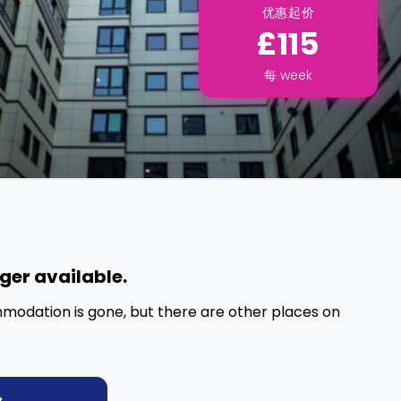
优惠起价
£115
每
week
nger available.
mmodation is gone, but there are other places on