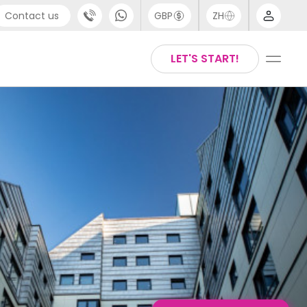
Contact us
GBP
ZH
port
Arabic
LET'S START!
4 (0) 20 3871 8666
Chinese
1 (80) 3711 1326
English
 (646) 718 6172
Thai