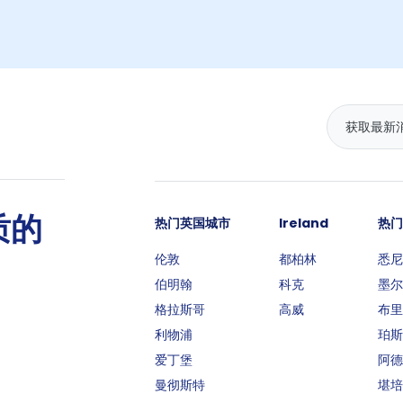
质的
热门英国城市
Ireland
热门
伦敦
都柏林
悉尼
伯明翰
科克
墨尔
格拉斯哥
高威
布里
利物浦
珀斯
爱丁堡
阿德
曼彻斯特
堪培