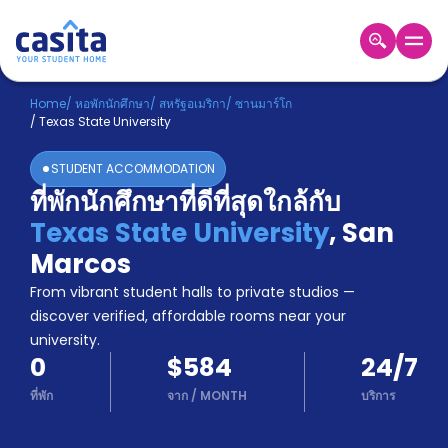
Home
TH
USD
Home
/
หอพักนักศึกษา
/
สหรัฐอเมริกา
/
ซานมาร์โก
/
Texas State University
เข้าสู่
ระบบ
STUDENT ACCOMMODATION
Booking
ที่พักนักศึกษาที่ดีที่สุดใกล้กับ
Accommodation
Texas State University
,
San
About
us
Marcos
Blog
From vibrant student halls to private studios —
Refer
discover verified, affordable rooms near your
And
university.
Become
Earn
0
$584
24/7
A
Partner
ที่พัก
จาก
/
MONTH
บริการ
Help
and
Phone
Support