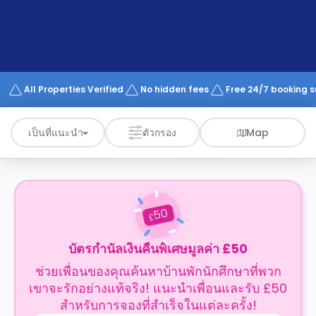
support
Contact
us
How
It
Works
FAQs
All Properties Verified
No hidden fees
Free 24/7 booking 
เป็นที่แนะนำ
ตัวกรอง
Map
50
£
บัตรกำนัลเงินคืนพิเศษมูลค่า £50
ช่วยเพื่อนของคุณค้นหาบ้านพักนักศึกษาที่พวก
เขาจะรักอย่างแท้จริง! แนะนำเพื่อนและรับ £50
สำหรับการจองที่สำเร็จในแต่ละครั้ง!