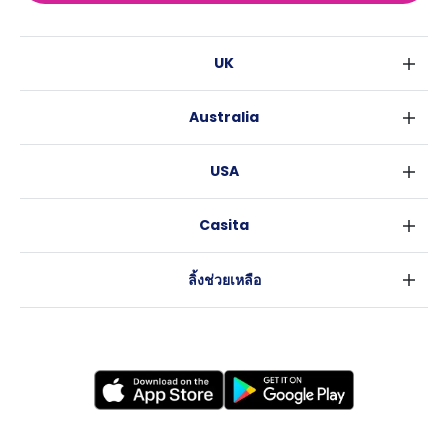
UK
ลอนดอน
Australia
เบอร์มิงแฮม
ซิดนีย์
กลาสโกว
USA
เมลเบิร์น
ลิเวอร์พูล
นิวยอร์ค
บริสเบน
เอดินเบอระ
Casita
ฟอร์ตเวิร์ธ
เพิร์ธ
แมนเชสเตอร์
ข่าว
แอตแลนตา
อะเดลายด์
ลีดส์
ลิ้งช่วยเหลือ
ราลี
แครนเบอร์รา
เชฟฟีลส์
ข้อตกลงการใช้งาน
นิวออร์ลีนส์
บริสโทล
นโยบายความเป็นส่วนตัว
ออสติน
คาร์ดิฟ
โคเวนทรี
เลสเตอร์
แบรดฟอร์ด