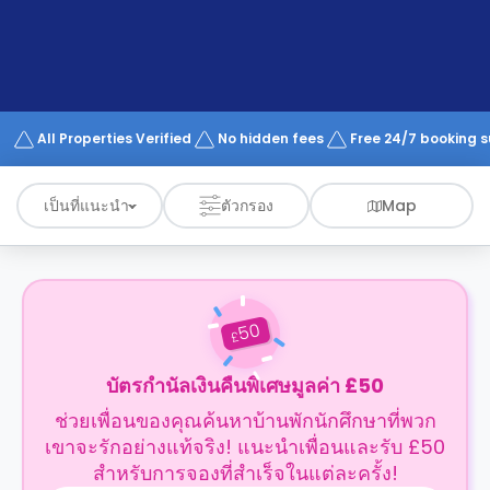
support
Contact
us
How
It
Works
FAQs
All Properties Verified
No hidden fees
Free 24/7 booking 
เป็นที่แนะนำ
ตัวกรอง
Map
50
£
บัตรกำนัลเงินคืนพิเศษมูลค่า £50
ช่วยเพื่อนของคุณค้นหาบ้านพักนักศึกษาที่พวก
เขาจะรักอย่างแท้จริง! แนะนำเพื่อนและรับ £50
สำหรับการจองที่สำเร็จในแต่ละครั้ง!