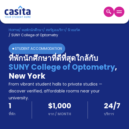
Home
TH
USD
Home
/
หอพักนักศึกษา
/
สหรัฐอเมริกา
/
นิวยอร์ค
/
SUNY College of Optometry
เข้าสู่
ระบบ
STUDENT ACCOMMODATION
Booking
ที่พักนักศึกษาที่ดีที่สุดใกล้กับ
Accommodation
SUNY College of Optometry
,
About
us
New York
Blog
From vibrant student halls to private studios —
Refer
discover verified, affordable rooms near your
And
university.
Become
Earn
1
$1,000
24/7
A
Partner
ที่พัก
จาก
/
MONTH
บริการ
Help
and
Phone
Support